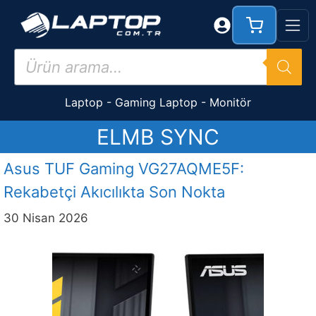
İçeriğe
atla
Products
search
Laptop
-
Gaming Laptop
-
Monitör
ELMB SYNC
Asus TUF Gaming VG27AQME5F:
Rekabetçi Akıcılıkta Son Nokta
30 Nisan 2026