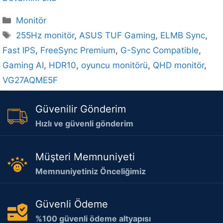
Kategoriler
Monitör
Etiketler
255Hz monitör
,
ASUS TUF Gaming
,
ELMB Sync
,
Fast IPS
,
FreeSync Premium
,
G-Sync Compatible
,
Gaming AI
,
HDR10
,
oyuncu monitörü
,
QHD monitör
,
VG27AQME5F
Güvenilir Gönderim
Hızlı ve güvenli gönderim
Müşteri Memnuniyeti
Memnuniyetiniz Önceliğimiz
Güvenli Ödeme
%100 güvenli ödeme altyapısı