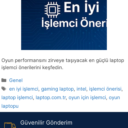
Oyun performansını zirveye taşıyacak en güçlü laptop
işlemci önerilerini keşfedin.
Kategoriler
Genel
Etiketler
en iyi işlemci
,
gaming laptop
,
intel
,
işlemci önerisi
,
laptop işlemci
,
laptop.com.tr
,
oyun için işlemci
,
oyun
laptopu
Güvenilir Gönderim