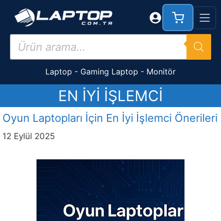
İçeriğe
atla
Products
search
Laptop
-
Gaming Laptop
-
Monitör
EN IYI IŞLEMCI
Oyun Laptopları İçin En İyi İşlemci Önerileri
12 Eylül 2025