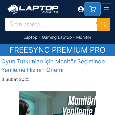
İçeriğe
atla
Products
search
Laptop
-
Gaming Laptop
-
Monitör
FREESYNC PREMIUM PRO
Oyun Tutkunları İçin Monitör Seçiminde
Yenileme Hızının Önemi
3 Şubat 2025