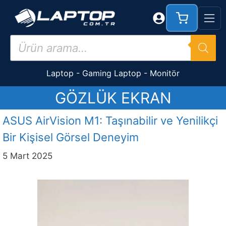
İçeriğe
atla
Products
search
Laptop
-
Gaming Laptop
-
Monitör
GÖZLÜK EKRAN
ASUS AirVision M1: Taşınabilir ve Yenilikçi
Bir Kişisel Görsel Deneyim
5 Mart 2025