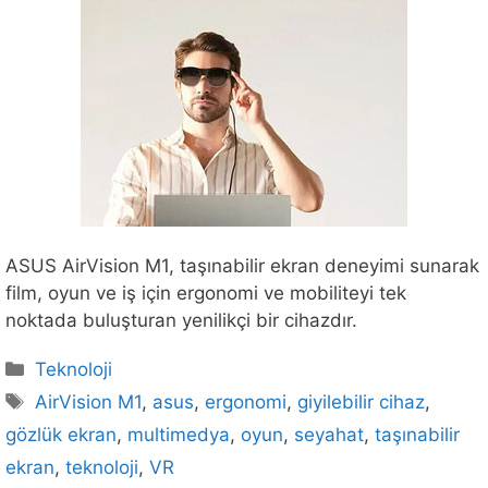
ASUS AirVision M1, taşınabilir ekran deneyimi sunarak
film, oyun ve iş için ergonomi ve mobiliteyi tek
noktada buluşturan yenilikçi bir cihazdır.
Kategoriler
Teknoloji
Etiketler
AirVision M1
,
asus
,
ergonomi
,
giyilebilir cihaz
,
gözlük ekran
,
multimedya
,
oyun
,
seyahat
,
taşınabilir
ekran
,
teknoloji
,
VR