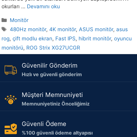
okurları …
Devamını oku
Kategoriler
Monitör
Etiketler
480Hz monitör
,
4K monitör
,
ASUS monitör
,
asus
rog
,
çift modlu ekran
,
Fast IPS
,
hibrit monitör
,
oyuncu
monitörü
,
ROG Strix XG27UCGR
Güvenilir Gönderim
Hızlı ve güvenli gönderim
Müşteri Memnuniyeti
Memnuniyetiniz Önceliğimiz
Güvenli Ödeme
%100 güvenli ödeme altyapısı