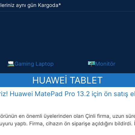
leriniz aynı gün Kargoda*
Gaming Laptop
Monitör
HUAWEI TABLET
z! Huawei MatePad Pro 13.2 için ön satış ek
törünün en önemli üyelerinden olan Çinli firma, uzun sü
duyuru yaptı. Firma, cihazın ön siparişe açıldığını bildirdi. 