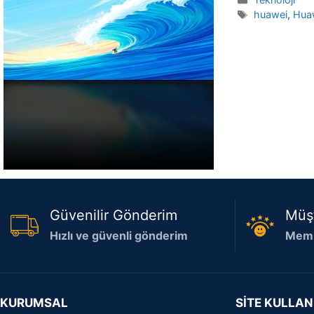
Etiketler
huawei
,
Hua
Güvenilir Gönderim
Müş
Hızlı ve güvenli gönderim
Memn
KURUMSAL
SİTE KULLAN