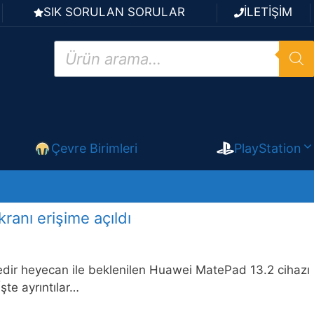
SIK SORULAN SORULAR
İLETİŞİM
Products
search
Çevre Birimleri
PlayStation
ranı erişime açıldı
redir heyecan ile beklenilen Huawei MatePad 13.2 cihazı
İşte ayrıntılar…