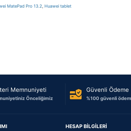
wei MatePad Pro 13.2
,
Huawei tablet
teri Memnuniyeti
Güvenli Ödeme
uniyetiniz Önceliğimiz
%100 güvenli ödeme
IMI
HESAP BİLGİLERİ