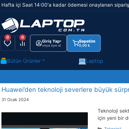
İçeriğe
Hafta içi Saat 14:00'a kadar ödemesi onaylanan sipariş
atla
0
0
Giriş Yap
Sepetim
▾
veya üye ol
0,00
₺
Bütün Ürünler
Laptop
Huawei’den teknoloji severlere büyük sürpri
31 Ocak 2024
Teknoloji sek
için yeni bir 
Kategoriler
Teknoloji