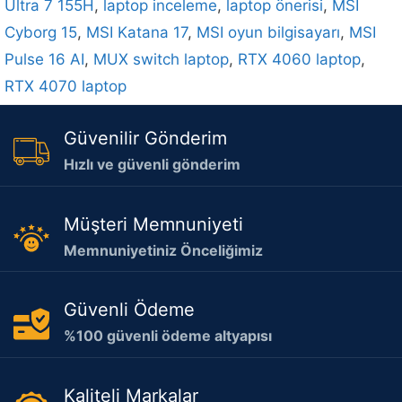
Ultra 7 155H
,
laptop inceleme
,
laptop önerisi
,
MSI
Cyborg 15
,
MSI Katana 17
,
MSI oyun bilgisayarı
,
MSI
Pulse 16 AI
,
MUX switch laptop
,
RTX 4060 laptop
,
RTX 4070 laptop
Güvenilir Gönderim
Hızlı ve güvenli gönderim
Müşteri Memnuniyeti
Memnuniyetiniz Önceliğimiz
Güvenli Ödeme
%100 güvenli ödeme altyapısı
Kaliteli Markalar