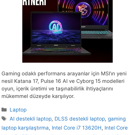
Gaming odaklı performans arayanlar için MSI’ın yeni
nesil Katana 17, Pulse 16 AI ve Cyborg 15 modelleri
oyun, içerik üretimi ve taşınabilirlik ihtiyaçlarını
mükemmel düzeyde karşılıyor.
Kategoriler
Laptop
Etiketler
AI destekli laptop
,
DLSS destekli laptop
,
gaming
laptop karşılaştırma
,
Intel Core i7 13620H
,
Intel Core