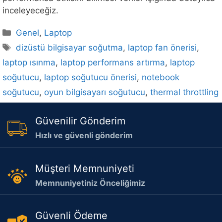
inceleyeceğiz.
Kategoriler
Genel
,
Laptop
Etiketler
dizüstü bilgisayar soğutma
,
laptop fan önerisi
,
laptop ısınma
,
laptop performans artırma
,
laptop
soğutucu
,
laptop soğutucu önerisi
,
notebook
soğutucu
,
oyun bilgisayarı soğutucu
,
thermal throttling
Güvenilir Gönderim
Hızlı ve güvenli gönderim
Müşteri Memnuniyeti
Memnuniyetiniz Önceliğimiz
Güvenli Ödeme