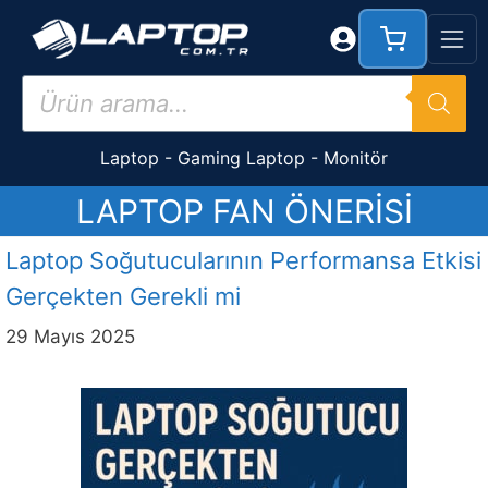
İçeriğe
atla
Products
search
Laptop
-
Gaming Laptop
-
Monitör
LAPTOP FAN ÖNERISI
Laptop Soğutucularının Performansa Etkisi
Gerçekten Gerekli mi
29 Mayıs 2025