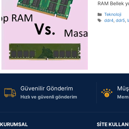
RAM Bellek y
Kategoriler
Teknoloji
Etiketler
ddr4
,
ddr5
,
Güvenilir Gönderim
Müş
Hızlı ve güvenli gönderim
Memn
KURUMSAL
SİTE KULLAN