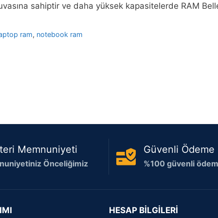
uvasına sahiptir ve daha yüksek kapasitelerde RAM Bell
laptop ram
,
notebook ram
teri Memnuniyeti
Güvenli Ödeme
uniyetiniz Önceliğimiz
%100 güvenli ödeme
IMI
HESAP BİLGİLERİ