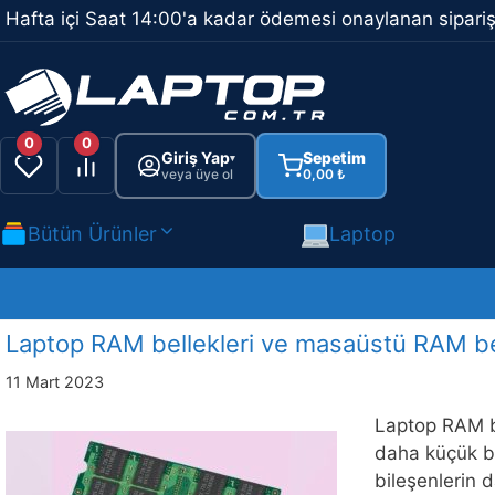
İçeriğe
Hafta içi Saat 14:00'a kadar ödemesi onaylanan sipariş
atla
0
0
Giriş Yap
Sepetim
▾
veya üye ol
0,00
₺
Bütün Ürünler
Laptop
Laptop RAM bellekleri ve masaüstü RAM bel
11 Mart 2023
Laptop RAM bel
daha küçük bo
bileşenlerin 