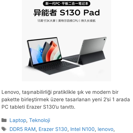
Lenovo, taşınabilirliği pratiklikle şık ve modern bir
pakette birleştirmek üzere tasarlanan yeni 2’si 1 arada
PC tableti Erazer S130’u tanıttı.
Kategoriler
Laptop
,
Teknoloji
Etiketler
DDR5 RAM
,
Erazer S130
,
Intel N100
,
lenovo
,