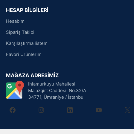
HESAP BİLGİLERİ
Hesabım
Sipariş Takibi
Karşılaştırma listem
Favori Ürünlerim
MAĞAZA ADRESİMİZ
Ihlamurkuyu Mahallesi
Malazgirt Caddesi, No:32/A
34771, Ümraniye / İstanbul
facebook
instagram
linkedin
youtube
X