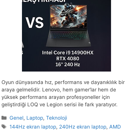
Oyun dünyasında hız, performans ve dayanıklılık bir
araya gelmelidir. Lenovo, hem gamer’lar hem de
yüksek performans arayan profesyoneller için
geliştirdiği LOQ ve Legion serisi ile fark yaratıyor.
Kategoriler
Genel
,
Laptop
,
Teknoloji
Etiketler
144Hz ekran laptop
,
240Hz ekran laptop
,
AMD