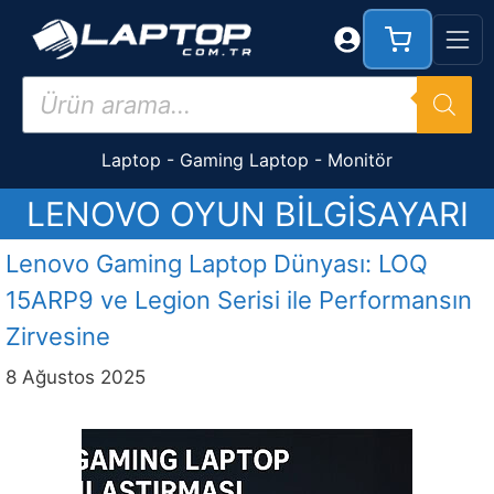
İçeriğe
atla
Products
search
Laptop
-
Gaming Laptop
-
Monitör
LENOVO OYUN BILGISAYARI
Lenovo Gaming Laptop Dünyası: LOQ
15ARP9 ve Legion Serisi ile Performansın
Zirvesine
8 Ağustos 2025