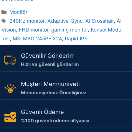
Kategoriler
Monitör
Etiketler
240Hz monitör
,
Adaptive-Sync
,
AI Crosshair
,
AI
Vision
,
FHD monitör
,
gaming monitör
,
Konsol Modu
,
msi
,
MSI MAG 245PF X24
,
Rapid IPS
Güvenilir Gönderim
Hızlı ve güvenli gönderim
Müşteri Memnuniyeti
Memnuniyetiniz Önceliğimiz
Güvenli Ödeme
%100 güvenli ödeme altyapısı