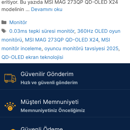
eritiyor. Bu yazıda MSI MAG 273QP QD-OLED X24
modelinin …
Devamını oku
Kategoriler
Monitör
Etiketler
0.03ms tepki süresi monitör
,
360Hz OLED oyun
monitörü
,
MSI MAG 273QP QD-OLED X24
,
MSI
monitör inceleme
,
oyuncu monitörü tavsiyesi 2025
,
QD-OLED ekran teknolojisi
Güvenilir Gönderim
Hızlı ve güvenli gönderim
Müşteri Memnuniyeti
Memnuniyetiniz Önceliğimiz
Güvenli Ödeme