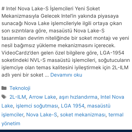
# Intel Nova Lake-S İşlemcileri Yeni Soket
Mekanizmasıyla Gelecek Intel’in yakında piyasaya
sunacağı Nova Lake işlemcileriyle ilgili ortaya çıkan
son sızıntılara göre, masaüstü Nova Lake-S
tasarımları devrim niteliğinde bir soket montajı ve yeni
nesil bağımsız yükleme mekanizmasını içerecek.
VideoCardz’den gelen özel bilgilere göre, LGA-1954
soketindeki NVL-S masaüstü işlemcileri, soğutucuların
işlemciye olan temas kalitesini iyileştirmek için 2L-ILM
adlı yeni bir soket …
Devamını oku
Kategoriler
Teknoloji
Etiketler
2L-ILM
,
Arrow Lake
,
aşırı hızlandırma
,
Intel Nova
Lake
,
işlemci soğutması
,
LGA 1954
,
masaüstü
işlemciler
,
Nova Lake-S
,
soket mekanizması
,
termal
yönetim