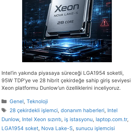
Intel’in yakında piyasaya süreceği LGA1954 soketli,
95W TDP’ye ve 28 hibrit çekirdeğe sahip giriş seviyesi
Xeon platformu Dunlow’un özelliklerini inceliyoruz.
Kategoriler
Genel
,
Teknoloji
Etiketler
28 çekirdekli işlemci
,
donanım haberleri
,
Intel
Dunlow
,
Intel Xeon sızıntı
,
iş istasyonu
,
laptop.com.tr
,
LGA1954 soket
,
Nova Lake-S
,
sunucu işlemcisi