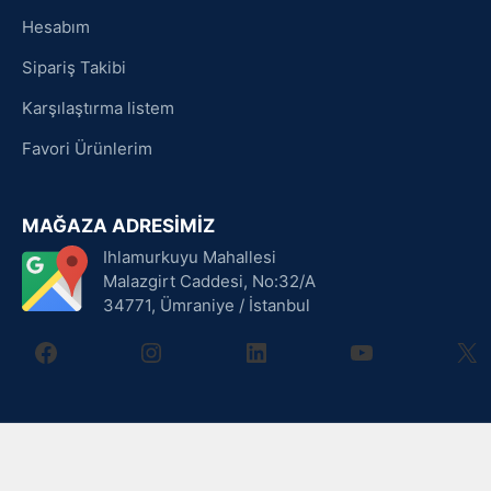
Hesabım
Sipariş Takibi
Karşılaştırma listem
Favori Ürünlerim
MAĞAZA ADRESİMİZ
Ihlamurkuyu Mahallesi
Malazgirt Caddesi, No:32/A
34771, Ümraniye / İstanbul
facebook
instagram
linkedin
youtube
X