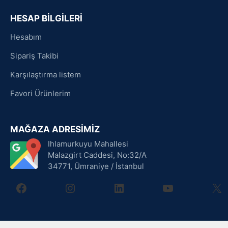
HESAP BİLGİLERİ
Hesabım
Sipariş Takibi
Karşılaştırma listem
Favori Ürünlerim
MAĞAZA ADRESİMİZ
Ihlamurkuyu Mahallesi
Malazgirt Caddesi, No:32/A
34771, Ümraniye / İstanbul
facebook
instagram
linkedin
youtube
X