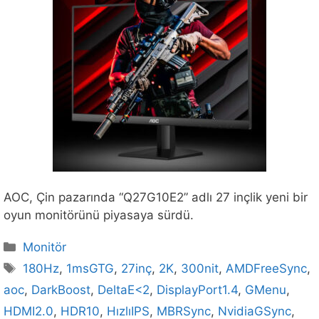
AOC, Çin pazarında “Q27G10E2” adlı 27 inçlik yeni bir
oyun monitörünü piyasaya sürdü.
Kategoriler
Monitör
Etiketler
180Hz
,
1msGTG
,
27inç
,
2K
,
300nit
,
AMDFreeSync
,
aoc
,
DarkBoost
,
DeltaE<2
,
DisplayPort1.4
,
GMenu
,
HDMI2.0
,
HDR10
,
HızlıIPS
,
MBRSync
,
NvidiaGSync
,