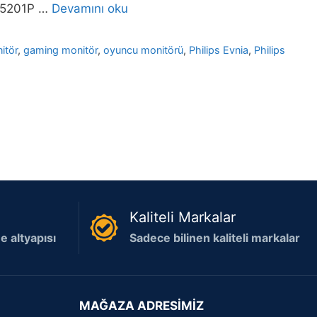
M2N5201P …
Devamını oku
itör
,
gaming monitör
,
oyuncu monitörü
,
Philips Evnia
,
Philips
Kaliteli Markalar
 altyapısı
Sadece bilinen kaliteli markalar
MAĞAZA ADRESİMİZ