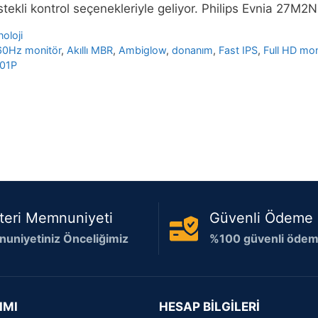
stekli kontrol seçenekleriyle geliyor. Philips Evnia 27
oloji
60Hz monitör
,
Akıllı MBR
,
Ambiglow
,
donanım
,
Fast IPS
,
Full HD mon
01P
teri Memnuniyeti
Güvenli Ödeme
uniyetiniz Önceliğimiz
%100 güvenli ödeme
IMI
HESAP BİLGİLERİ