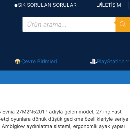
SIK SORULAN SORULAR
İLETİŞİM
Products
search
Çevre Birimleri
PlayStation
ips Evnia 27M2N5201P adıyla gelen model, 27 inç Fast
etçi oyunlara dönük düşük gecikme özellikleriyle seriye
nda Ambiglow aydınlatma sistemi, ergonomik ayak yapısı