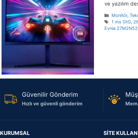
ve yazılım de
Kategoriler
Monitör
,
Tekn
Etiketler
1 ms GtG
,
2
Evnia 27M2N52
Güvenilir Gönderim
Müş
Hızlı ve güvenli gönderim
Memn
KURUMSAL
SİTE KULLAN