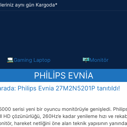
leriniz aynı gün Kargoda*
Gaming Laptop
Monitör
PHILIPS EVNIA
rada: Philips Evnia 27M2N5201P tanıtıldı!
 5000 serisi yeni bir oyuncu monitörüyle genişledi. Phil
ull HD çözünürlüğü, 260Hz’e kadar yenileme hızı ve rekab
onitör, hareket netliğini öne alan teknik yapısının yanı