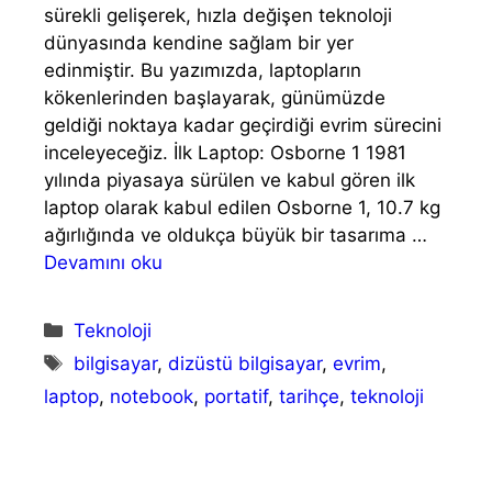
sürekli gelişerek, hızla değişen teknoloji
dünyasında kendine sağlam bir yer
edinmiştir. Bu yazımızda, laptopların
kökenlerinden başlayarak, günümüzde
geldiği noktaya kadar geçirdiği evrim sürecini
inceleyeceğiz. İlk Laptop: Osborne 1 1981
yılında piyasaya sürülen ve kabul gören ilk
laptop olarak kabul edilen Osborne 1, 10.7 kg
ağırlığında ve oldukça büyük bir tasarıma …
Devamını oku
Kategoriler
Teknoloji
Etiketler
bilgisayar
,
dizüstü bilgisayar
,
evrim
,
laptop
,
notebook
,
portatif
,
tarihçe
,
teknoloji