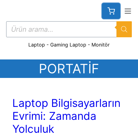
İçeriğe
atla
Products
search
Laptop
-
Gaming Laptop
-
Monitör
PORTATIF
Laptop Bilgisayarların
Evrimi: Zamanda
Yolculuk