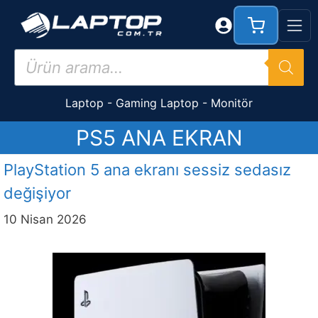
İçeriğe
atla
Products
search
Laptop
-
Gaming Laptop
-
Monitör
PS5 ANA EKRAN
PlayStation 5 ana ekranı sessiz sedasız
değişiyor
10 Nisan 2026