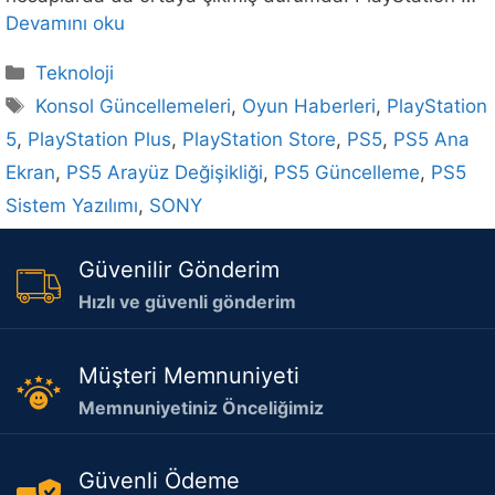
Devamını oku
Kategoriler
Teknoloji
Etiketler
Konsol Güncellemeleri
,
Oyun Haberleri
,
PlayStation
5
,
PlayStation Plus
,
PlayStation Store
,
PS5
,
PS5 Ana
Ekran
,
PS5 Arayüz Değişikliği
,
PS5 Güncelleme
,
PS5
Sistem Yazılımı
,
SONY
Güvenilir Gönderim
Hızlı ve güvenli gönderim
Müşteri Memnuniyeti
Memnuniyetiniz Önceliğimiz
Güvenli Ödeme