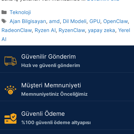
Kategoriler
Teknoloji
Etiketler
Ajan Bilgisayarı
,
amd
,
Dil Modeli
,
GPU
,
OpenClaw
,
RadeonClaw
,
Ryzen AI
,
RyzenClaw
,
yapay zeka
,
Yerel
AI
Güvenilir Gönderim
Hızlı ve güvenli gönderim
Müşteri Memnuniyeti
Memnuniyetiniz Önceliğimiz
Güvenli Ödeme
%100 güvenli ödeme altyapısı