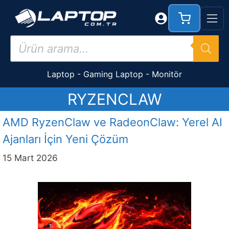
İçeriğe
atla
Products
search
Laptop
-
Gaming Laptop
-
Monitör
RYZENCLAW
AMD RyzenClaw ve RadeonClaw: Yerel AI
Ajanları İçin Yeni Çözüm
15 Mart 2026