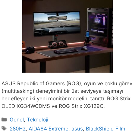
ASUS Republic of Gamers (ROG), oyun ve çoklu görev
(multitasking) deneyimini bir üst seviyeye taşımayı
hedefleyen iki yeni monitör modelini tanıttı: ROG Strix
OLED XG34WCDMS ve ROG Strix XG129C.
Kategoriler
Genel
,
Teknoloji
Etiketler
280Hz
,
AIDA64 Extreme
,
asus
,
BlackShield Film
,