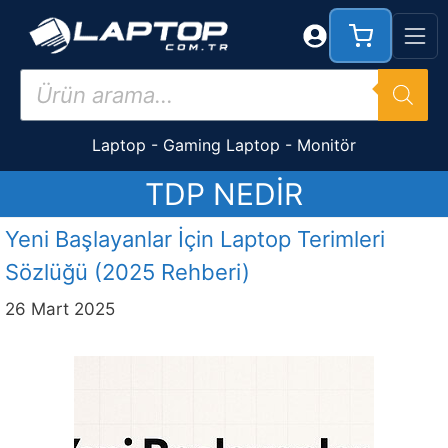
İçeriğe
atla
Products
search
Laptop
-
Gaming Laptop
-
Monitör
TDP NEDIR
Yeni Başlayanlar İçin Laptop Terimleri
Sözlüğü (2025 Rehberi)
26 Mart 2025