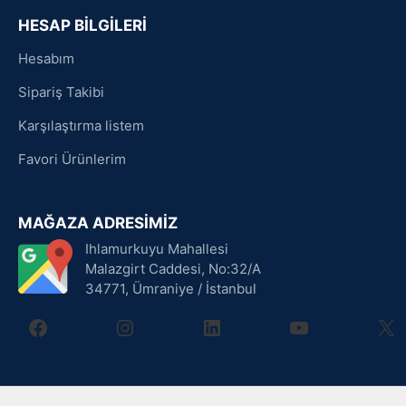
HESAP BİLGİLERİ
Hesabım
Sipariş Takibi
Karşılaştırma listem
Favori Ürünlerim
MAĞAZA ADRESİMİZ
Ihlamurkuyu Mahallesi
Malazgirt Caddesi, No:32/A
34771, Ümraniye / İstanbul
facebook
instagram
linkedin
youtube
X