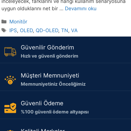
inceleyecek, farklarını ve hangi kullanım senaryosuna
uygun olduklarını net bir …
Devamını oku
Kategoriler
Monitör
Etiketler
IPS
,
OLED
,
QD-OLED
,
TN
,
VA
Güvenilir Gönderim
Hızlı ve güvenli gönderim
Müşteri Memnuniyeti
Memnuniyetiniz Önceliğimiz
Güvenli Ödeme
%100 güvenli ödeme altyapısı