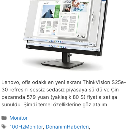
Lenovo, ofis odaklı en yeni ekranı ThinkVision S25e-
30 refresh’i sessiz sedasız piyasaya sürdü ve Çin
pazarında 579 yuan (yaklaşık 80 $) fiyatla satışa
sunuldu. Şimdi temel özelliklerine göz atalım.
Kategoriler
Monitör
Etiketler
100HzMonitör
,
DonanımHaberleri
,