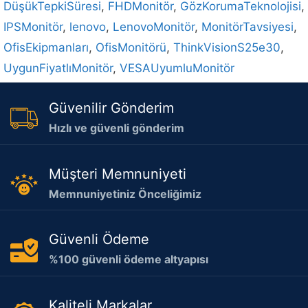
DüşükTepkiSüresi
,
FHDMonitör
,
GözKorumaTeknolojisi
,
IPSMonitör
,
lenovo
,
LenovoMonitör
,
MonitörTavsiyesi
,
OfisEkipmanları
,
OfisMonitörü
,
ThinkVisionS25e30
,
UygunFiyatlıMonitör
,
VESAUyumluMonitör
Güvenilir Gönderim
Hızlı ve güvenli gönderim
Müşteri Memnuniyeti
Memnuniyetiniz Önceliğimiz
Güvenli Ödeme
%100 güvenli ödeme altyapısı
Kaliteli Markalar