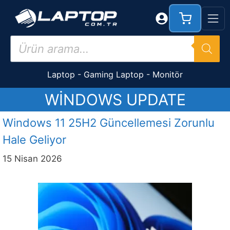
İçeriğe
atla
Products
search
Laptop
-
Gaming Laptop
-
Monitör
WINDOWS UPDATE
Windows 11 25H2 Güncellemesi Zorunlu
Hale Geliyor
15 Nisan 2026