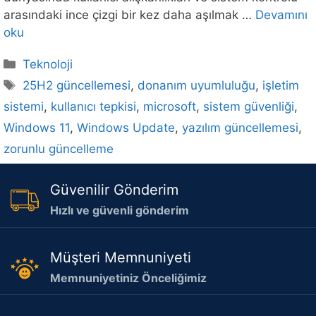
arasındaki ince çizgi bir kez daha aşılmak …
Devamını
oku
Kategoriler
Teknoloji
Etiketler
25H2 güncellemesi
,
donanım uyumluluğu
,
işletim
sistemi
,
kullanıcı tepkisi
,
microsoft
,
sistem güvenliği
,
Windows 11
,
Windows Update
,
yazılım güncellemesi
,
zorunlu güncelleme
Güvenilir Gönderim
Hızlı ve güvenli gönderim
Müşteri Memnuniyeti
Memnuniyetiniz Önceliğimiz