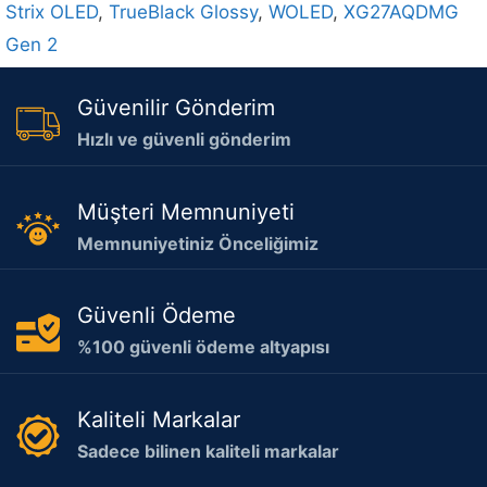
Strix OLED
,
TrueBlack Glossy
,
WOLED
,
XG27AQDMG
Gen 2
Güvenilir Gönderim
Hızlı ve güvenli gönderim
Müşteri Memnuniyeti
Memnuniyetiniz Önceliğimiz
Güvenli Ödeme
%100 güvenli ödeme altyapısı
Kaliteli Markalar
Sadece bilinen kaliteli markalar