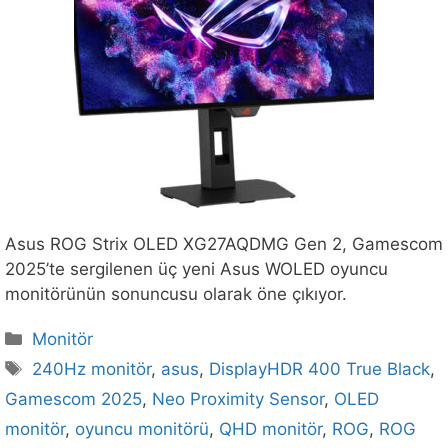
Asus ROG Strix OLED XG27AQDMG Gen 2, Gamescom
2025’te sergilenen üç yeni Asus WOLED oyuncu
monitörünün sonuncusu olarak öne çıkıyor.
Kategoriler
Monitör
Etiketler
240Hz monitör
,
asus
,
DisplayHDR 400 True Black
,
Gamescom 2025
,
Neo Proximity Sensor
,
OLED
monitör
,
oyuncu monitörü
,
QHD monitör
,
ROG
,
ROG