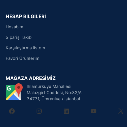
HESAP BİLGİLERİ
Hesabım
Sipariş Takibi
Karşılaştırma listem
Favori Ürünlerim
MAĞAZA ADRESİMİZ
Ihlamurkuyu Mahallesi
Malazgirt Caddesi, No:32/A
34771, Ümraniye / İstanbul
facebook
instagram
linkedin
youtube
X