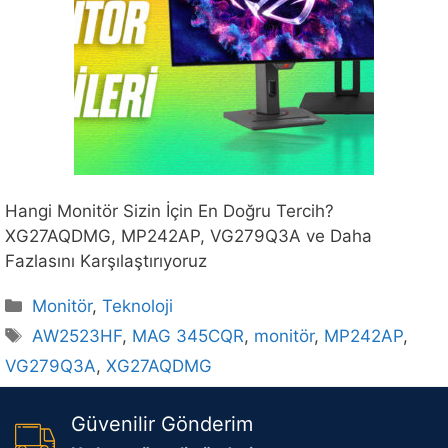
Hangi Monitör Sizin İçin En Doğru Tercih?
XG27AQDMG, MP242AP, VG279Q3A ve Daha
Fazlasını Karşılaştırıyoruz
Kategoriler
Monitör
,
Teknoloji
Etiketler
AW2523HF
,
MAG 345CQR
,
monitör
,
MP242AP
,
VG279Q3A
,
XG27AQDMG
Güvenilir Gönderim