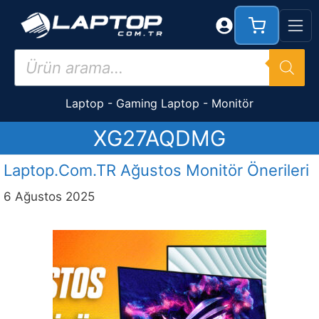
İçeriğe
atla
Products
search
Laptop
-
Gaming Laptop
-
Monitör
XG27AQDMG
Laptop.Com.TR Ağustos Monitör Önerileri
6 Ağustos 2025