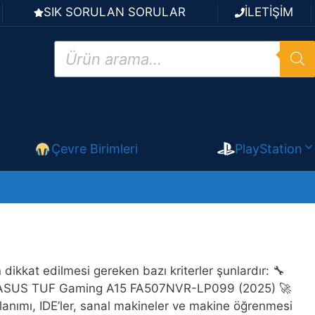
SIK SORULAN SORULAR
İLETİŞİM
Products
search
Çevre Birimleri
PlayStation
n dikkat edilmesi gereken bazı kriterler şunlardır: 🔧
Seçim: ASUS TUF Gaming A15 FA507NVR-LP099 (2025) 🚀
lanımı, IDE’ler, sanal makineler ve makine öğrenmesi