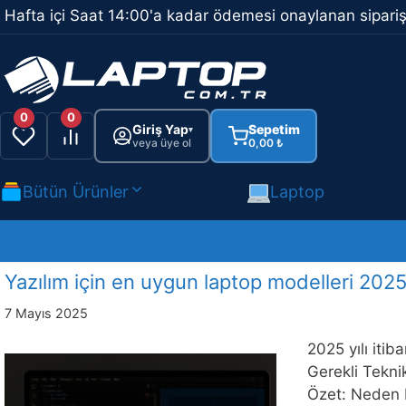
İçeriğe
Hafta içi Saat 14:00'a kadar ödemesi onaylanan sipariş
atla
0
0
Giriş Yap
Sepetim
▾
veya üye ol
0,00
₺
Bütün Ürünler
Laptop
Yazılım için en uygun laptop modelleri 202
7 Mayıs 2025
2025 yılı itib
Gerekli Tekni
Özet: Neden B