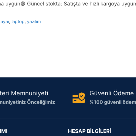
a uygun🟢 Güncel stokta: Satışta ve hızlı kargoya uyg
sayar
,
laptop
,
yazilim
teri Memnuniyeti
Güvenli Ödeme
uniyetiniz Önceliğimiz
%100 güvenli ödeme
IMI
HESAP BİLGİLERİ