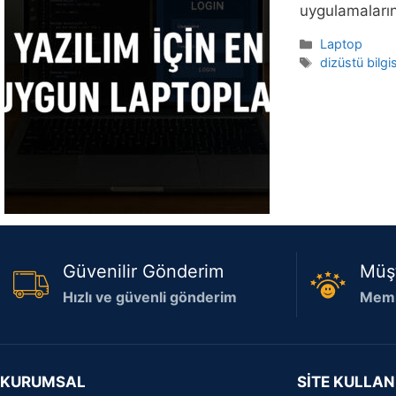
uygulamaların
Kategoriler
Laptop
Etiketler
dizüstü bilgi
Güvenilir Gönderim
Müş
Hızlı ve güvenli gönderim
Memn
KURUMSAL
SİTE KULLAN