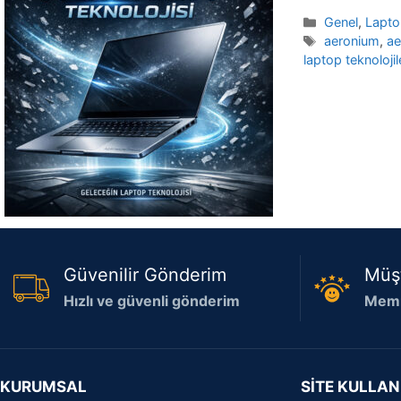
Kategoriler
Genel
,
Lapt
Etiketler
aeronium
,
ae
laptop teknolojil
Güvenilir Gönderim
Müş
Hızlı ve güvenli gönderim
Memn
KURUMSAL
SİTE KULLAN