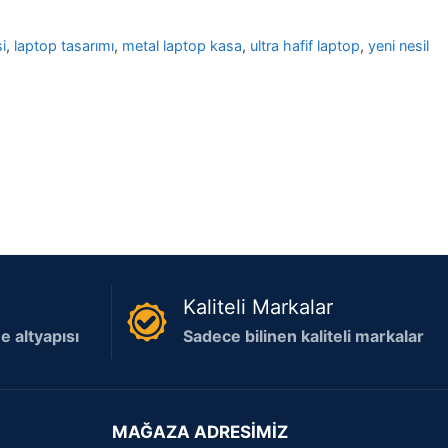
i
,
laptop tasarımı
,
metal laptop kasa
,
ultra hafif laptop
,
yeni nesil
Kaliteli Markalar
 altyapısı
Sadece bilinen kaliteli markalar
MAĞAZA ADRESİMİZ