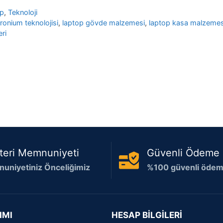
op
,
Teknoloji
ronium teknolojisi
,
laptop gövde malzemesi
,
laptop kasa malzemes
eri
teri Memnuniyeti
Güvenli Ödeme
uniyetiniz Önceliğimiz
%100 güvenli ödeme
IMI
HESAP BİLGİLERİ