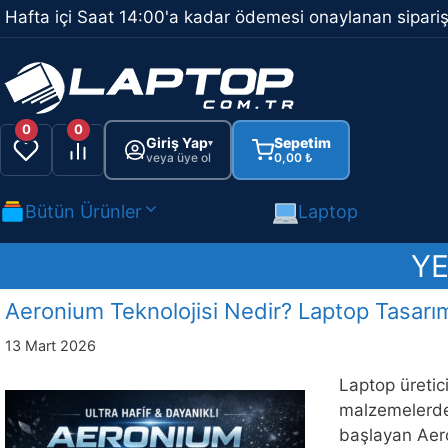
İçeriğe
Hafta içi Saat 14:00'a kadar ödemesi onaylanan sipariş
atla
0
0
Giriş Yap
Sepetim
▾
veya üye ol
0,00
₺
Bütün Ürünler
Laptop
YE
Aeronium Teknolojisi Nedir? Laptop Tasar
13 Mart 2026
Laptop üretici
malzemelerde 
başlayan Aer