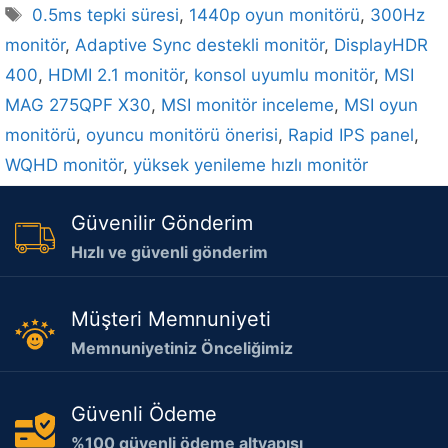
Etiketler
0.5ms tepki süresi
,
1440p oyun monitörü
,
300Hz
monitör
,
Adaptive Sync destekli monitör
,
DisplayHDR
400
,
HDMI 2.1 monitör
,
konsol uyumlu monitör
,
MSI
MAG 275QPF X30
,
MSI monitör inceleme
,
MSI oyun
monitörü
,
oyuncu monitörü önerisi
,
Rapid IPS panel
,
WQHD monitör
,
yüksek yenileme hızlı monitör
Güvenilir Gönderim
Hızlı ve güvenli gönderim
Müşteri Memnuniyeti
Memnuniyetiniz Önceliğimiz
Güvenli Ödeme
%100 güvenli ödeme altyapısı