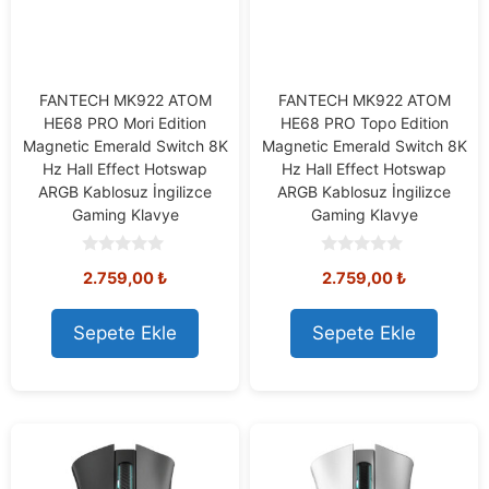
FANTECH MK922 ATOM
FANTECH MK922 ATOM
HE68 PRO Mori Edition
HE68 PRO Topo Edition
Magnetic Emerald Switch 8K
Magnetic Emerald Switch 8K
Hz Hall Effect Hotswap
Hz Hall Effect Hotswap
ARGB Kablosuz İngilizce
ARGB Kablosuz İngilizce
Gaming Klavye
Gaming Klavye
0
0
2.759,00
₺
2.759,00
₺
o
o
u
u
t
t
o
o
Sepete Ekle
Sepete Ekle
f
f
5
5