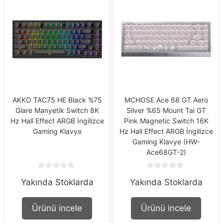
AKKO TAC75 HE Black %75
MCHOSE Ace 68 GT Aero
Glare Manyetik Switch 8K
Silver %65 Mount Tai GT
Hz Hall Effect ARGB İngilizce
Pink Magnetic Switch 16K
Gaming Klavye
Hz Hall Effect ARGB İngilizce
Gaming Klavye (HW-
Ace68GT-2)
0
0
Yakında Stoklarda
Yakında Stoklarda
o
o
u
u
t
t
o
o
Ürünü incele
Ürünü incele
f
f
5
5