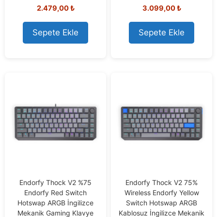
0
0
2.479,00
₺
3.099,00
₺
o
o
u
u
t
t
o
o
Sepete Ekle
Sepete Ekle
f
f
5
5
Endorfy Thock V2 %75
Endorfy Thock V2 75%
Endorfy Red Switch
Wireless Endorfy Yellow
Hotswap ARGB İngilizce
Switch Hotswap ARGB
Mekanik Gaming Klavye
Kablosuz İngilizce Mekanik