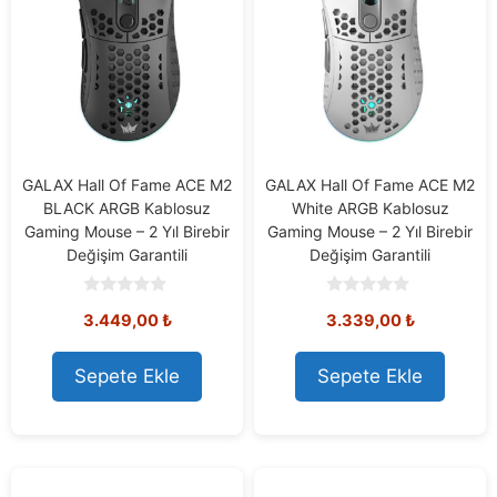
GALAX Hall Of Fame ACE M2
GALAX Hall Of Fame ACE M2
BLACK ARGB Kablosuz
White ARGB Kablosuz
Gaming Mouse – 2 Yıl Birebir
Gaming Mouse – 2 Yıl Birebir
Değişim Garantili
Değişim Garantili
0
0
3.449,00
₺
3.339,00
₺
o
o
u
u
t
t
o
o
Sepete Ekle
Sepete Ekle
f
f
5
5