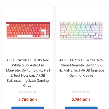
AKKO RAY68 HE Misty Red
AKKO TAC75 HE White %75
White %65 AstroAim
Glare Manyetik Switch 8K
Manyetik Switch 8K Hz Hall
Hz Hall Effect ARGB İngilizce
Effect Hotswap ARGB
Gaming Klavye
Kablosuz İngilizce Gaming
Klavye
0
0
4.799,00
₺
2.759,00
₺
o
o
u
u
t
t