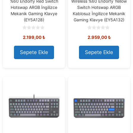
%60 Endorfy Red Switch
Wireless %60 Endorfy Yellow
Hotswap ARGB İngilizce
Switch Hotswap ARGB
Mekanik Gaming Klavye
Kablosuz İngilizce Mekanik
(EY5A128)
Gaming Klavye (EY5A132)
0
0
2.199,00
₺
2.959,00
₺
o
o
u
u
t
t
o
o
Sepete Ekle
Sepete Ekle
f
f
5
5