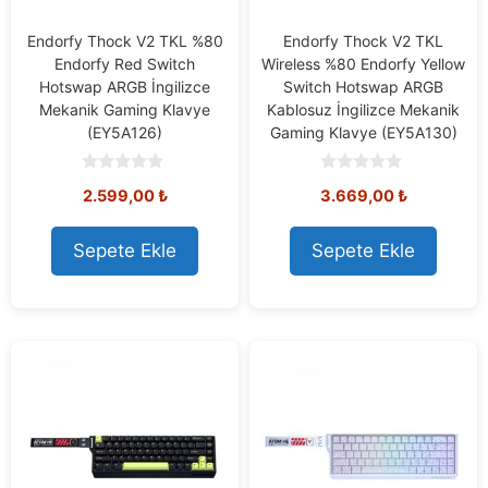
Endorfy Thock V2 TKL %80
Endorfy Thock V2 TKL
Endorfy Red Switch
Wireless %80 Endorfy Yellow
Hotswap ARGB İngilizce
Switch Hotswap ARGB
Mekanik Gaming Klavye
Kablosuz İngilizce Mekanik
(EY5A126)
Gaming Klavye (EY5A130)
0
0
2.599,00
₺
3.669,00
₺
o
o
u
u
t
t
o
o
Sepete Ekle
Sepete Ekle
f
f
5
5