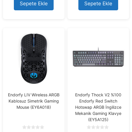
o
o
Sepete Ekle
Sepete Ekle
f
f
5
5
Endorfy LIV Wireless ARGB
Endorfy Thock V2 %100
Kablosuz Simetrik Gaming
Endorfy Red Switch
Mouse (EY6A018)
Hotswap ARGB İngilizce
Mekanik Gaming Klavye
(EY5A125)