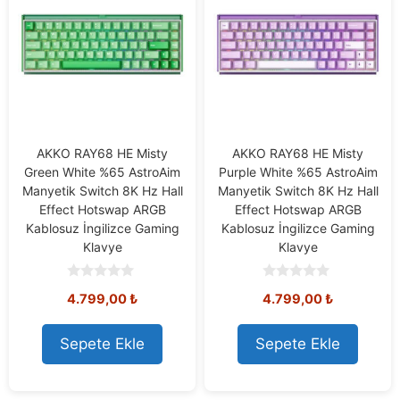
AKKO RAY68 HE Misty
AKKO RAY68 HE Misty
Green White %65 AstroAim
Purple White %65 AstroAim
Manyetik Switch 8K Hz Hall
Manyetik Switch 8K Hz Hall
Effect Hotswap ARGB
Effect Hotswap ARGB
Kablosuz İngilizce Gaming
Kablosuz İngilizce Gaming
Klavye
Klavye
0
0
4.799,00
₺
4.799,00
₺
o
o
u
u
t
t
o
o
Sepete Ekle
Sepete Ekle
f
f
5
5