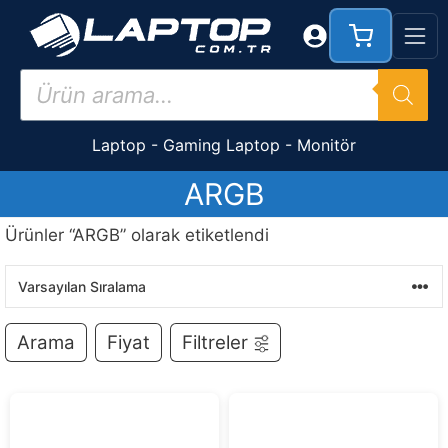
İçeriğe
atla
Products
search
Laptop
-
Gaming Laptop
-
Monitör
ARGB
Ürünler “ARGB” olarak etiketlendi
Arama
Fiyat
Filtreler