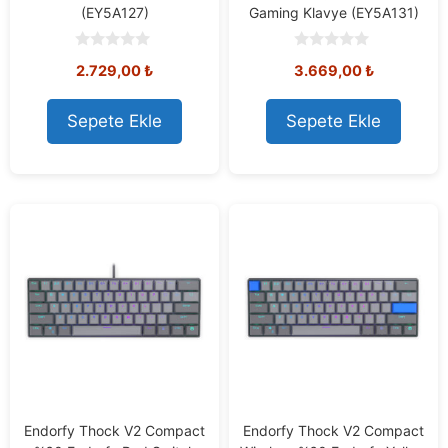
(EY5A127)
Gaming Klavye (EY5A131)
0
0
2.729,00
₺
3.669,00
₺
o
o
u
u
t
t
o
o
Sepete Ekle
Sepete Ekle
f
f
5
5
Endorfy Thock V2 Compact
Endorfy Thock V2 Compact