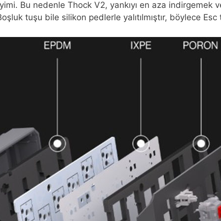
eyimi. Bu nedenle Thock V2, yankıyı en aza indirgemek v
luk tuşu bile silikon pedlerle yalıtılmıştır, böylece Es