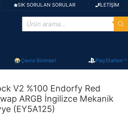
SIK SORULAN SORULAR
İLETİŞİM
Products
search
Çevre Birimleri
PlayStation
ock V2 %100 Endorfy Red
wap ARGB İngilizce Mekanik
vye (EY5A125)