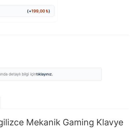
(+
199,00
₺
)
tıklayınız.
nda detaylı bilgi için
ilizce Mekanik Gaming Klavye