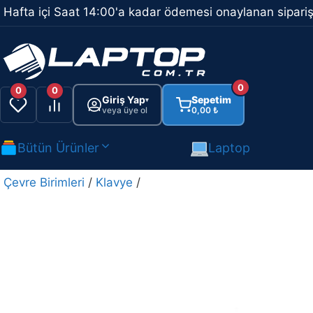
İçeriğe
Hafta içi Saat 14:00'a kadar ödemesi onaylanan sipariş
atla
0
0
0
Giriş Yap
Sepetim
▾
veya üye ol
0,00
₺
Bütün Ürünler
Laptop
Çevre Birimleri
/
Klavye
/