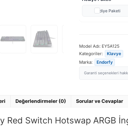
Hediye Paketi
Model Adı:
EY5A125
Kategoriler:
Klavye
Marka:
Endorfy
Garanti seçenekleri hakkı
eri
Değerlendirmeler (0)
Sorular ve Cevaplar
y Red Switch Hotswap ARGB İng