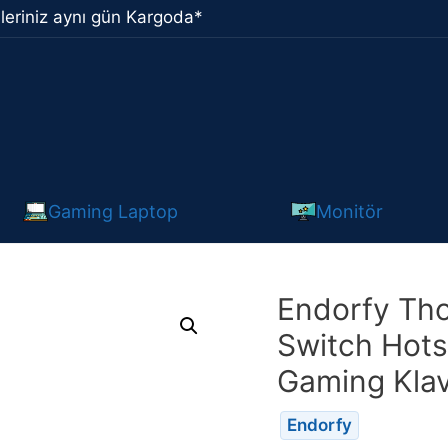
leriniz aynı gün Kargoda*
Gaming Laptop
Monitör
Endorfy Th
Switch Hots
Gaming Kla
Endorfy