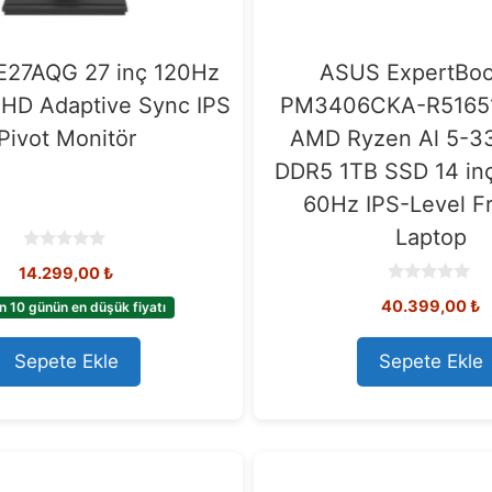
27AQG 27 inç 120Hz
ASUS ExpertBo
HD Adaptive Sync IPS
PM3406CKA-R5165
Pivot Monitör
AMD Ryzen Al 5-3
DDR5 1TB SSD 14 i
60Hz IPS-Level F
Laptop
0
14.299,00
₺
o
u
0
40.399,00
₺
t
n 10 günün en düşük fiyatı
o
o
u
f
t
5
o
Sepete Ekle
Sepete Ekle
f
5