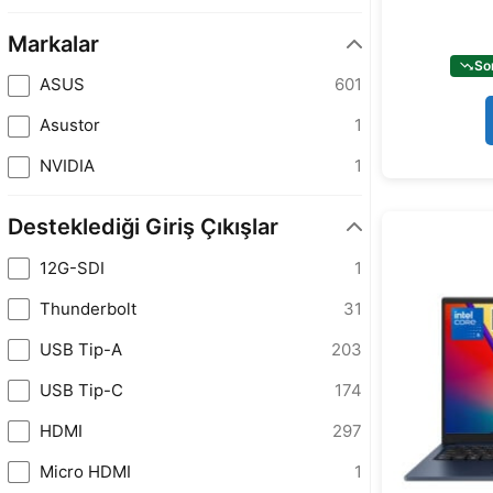
Markalar
So
ASUS
601
Asustor
1
NVIDIA
1
Desteklediği Giriş Çıkışlar
12G-SDI
1
Thunderbolt
31
USB Tip-A
203
USB Tip-C
174
HDMI
297
Micro HDMI
1