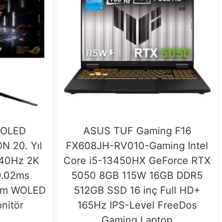
 OLED
ASUS TUF Gaming F16
 20. Yıl
FX608JH-RV010-Gaming Intel
540Hz 2K
Core i5-13450HX GeForce RTX
0.02ms
5050 8GB 115W 16GB DDR5
dem WOLED
512GB SSD 16 inç Full HD+
nitör
165Hz IPS-Level FreeDos
Gaming Laptop