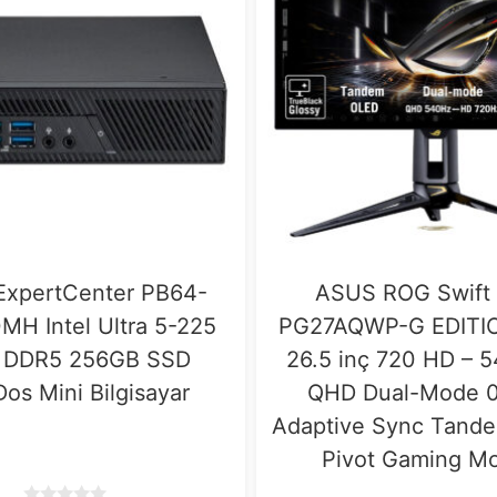
xpertCenter PB64-
ASUS ROG Swift
H Intel Ultra 5-225
PG27AQWP-G EDITION
 DDR5 256GB SSD
26.5 inç 720 HD – 
os Mini Bilgisayar
QHD Dual-Mode 
Adaptive Sync Tan
Pivot Gaming Mo