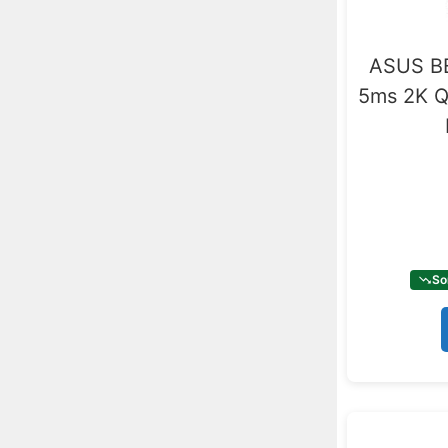
1 x VGA
41
ASUS BE
5ms 2K Q
So