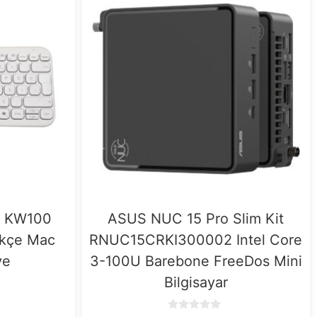
w KW100
ASUS NUC 15 Pro Slim Kit
rkçe Mac
RNUC15CRKI300002 Intel Core
ye
3-100U Barebone FreeDos Mini
Bilgisayar