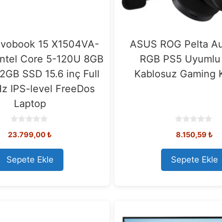
vobook 15 X1504VA-
ASUS ROG Pelta Au
ntel Core 5-120U 8GB
RGB PS5 Uyumlu 
GB SSD 15.6 inç Full
Kablosuz Gaming K
z IPS-level FreeDos
Laptop
0
0
23.799,00
₺
8.150,59
₺
o
o
u
u
t
t
o
o
Sepete Ekle
Sepete Ekle
f
f
5
5