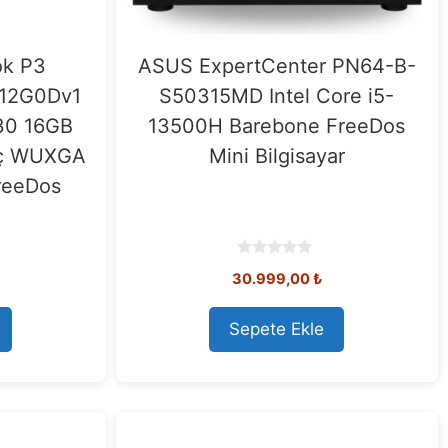
ok P3
ASUS ExpertCenter PN64-B-
12G0Dv1
S50315MD Intel Core i5-
30 16GB
13500H Barebone FreeDos
nç WUXGA
Mini Bilgisayar
reeDos
0
30.999,00
₺
o
u
t
o
Sepete Ekle
f
5