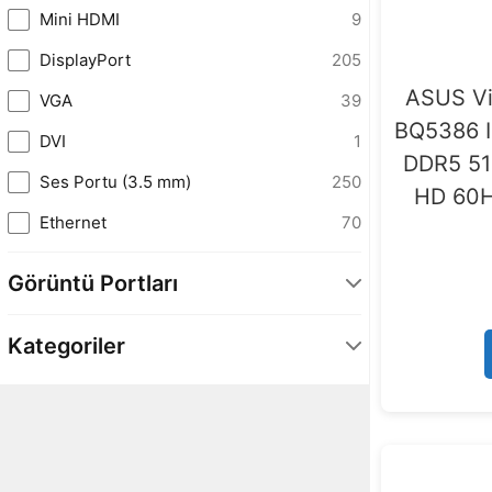
Mini HDMI
9
DisplayPort
205
ASUS Vi
VGA
39
BQ5386 I
DVI
1
DDR5 512
Ses Portu (3.5 mm)
250
HD 60H
Ethernet
70
Görüntü Portları
2 x 12G-SDI
1
Kategoriler
1 x Mini HDMI
12
1 x Micro HDMI
3
1 x HDMI
10
Çevre Birimleri
156
2 x HDMI
3
Laptop
67