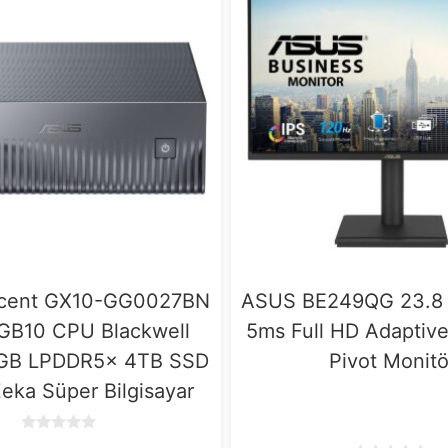
cent GX10-GG0027BN
ASUS BE249QG 23.8 
 GB10 CPU Blackwell
5ms Full HD Adaptiv
GB LPDDR5x 4TB SSD
Pivot Monitö
eka Süper Bilgisayar
0