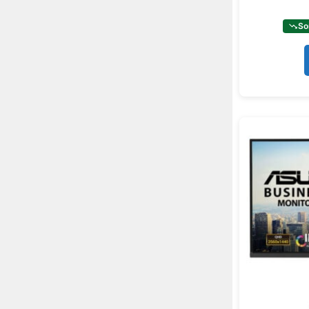
2 x DisplayPort 1.2
3
So
1 x DisplayPort 1.4
106
2 x DisplayPort 1.4
19
2 x DisplayPort 1.4a
2
1 x Displayport 1.4 DSC
2
1 x Displayport 2.1
6
2 x Thunderbolt 3
1
2 x Thunderbolt 4
9
1 x USB-C
44
2 x USB-C
9
3 x USB-C
3
1 x USB-C (DP)
8