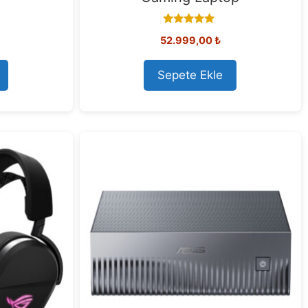
5.00
52.999,00
₺
out of 5
Sepete Ekle