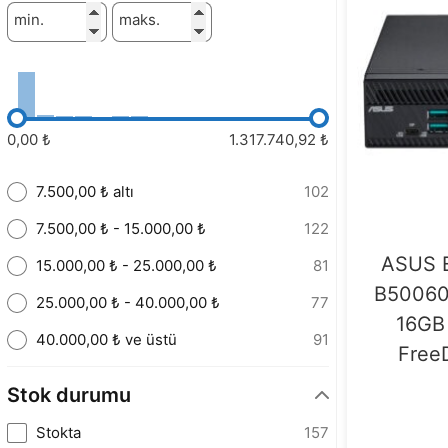
min.
maks.
0,00 ₺
1.317.740,92 ₺
7.500,00 ₺ altı
102
7.500,00 ₺ - 15.000,00 ₺
122
ASUS E
15.000,00 ₺ - 25.000,00 ₺
81
B50060M
25.000,00 ₺ - 40.000,00 ₺
77
16GB
40.000,00 ₺ ve üstü
91
FreeD
Stok durumu
Stokta
157