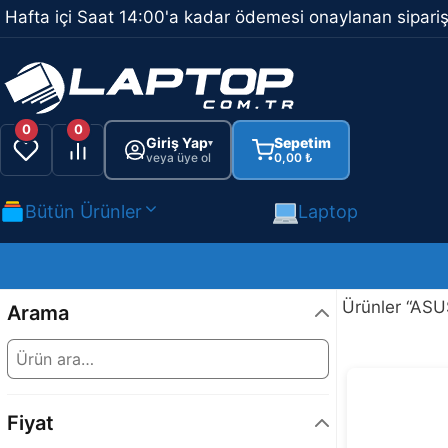
İçeriğe
Hafta içi Saat 14:00'a kadar ödemesi onaylanan sipariş
atla
0
0
Giriş Yap
Sepetim
▾
veya üye ol
0,00
₺
Bütün Ürünler
Laptop
Ürünler “ASUS
Arama
Fiyat