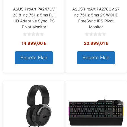
ASUS ProArt PA247CV
ASUS ProArt PA278CV 27
23.8 inç 75Hz 5ms Full
inç 75Hz 5ms 2K WQHD
HD Adaptive Sync IPS
FreeSync IPS Pivot
Pivot Monitor
Monitör
0
0
14.899,00
₺
20.899,01
₺
o
o
u
u
t
t
o
o
Sepete Ekle
Sepete Ekle
f
f
5
5