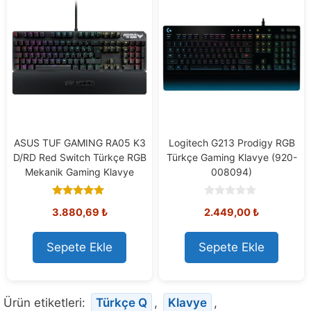
ASUS TUF GAMING RA05 K3
Logitech G213 Prodigy RGB
D/RD Red Switch Türkçe RGB
Türkçe Gaming Klavye (920-
Mekanik Gaming Klavye
008094)
5.00
0
3.880,69
₺
2.449,00
₺
out of 5
o
u
t
o
Sepete Ekle
Sepete Ekle
f
5
Ürün etiketleri:
Türkçe Q
,
Klavye
,