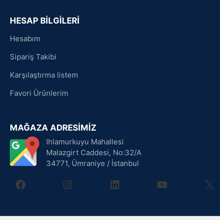
HESAP BİLGİLERİ
Hesabım
Sipariş Takibi
Karşılaştırma listem
Favori Ürünlerim
MAĞAZA ADRESİMİZ
Ihlamurkuyu Mahallesi
Malazgirt Caddesi, No:32/A
34771, Ümraniye / İstanbul
facebook
instagram
linkedin
youtube
X