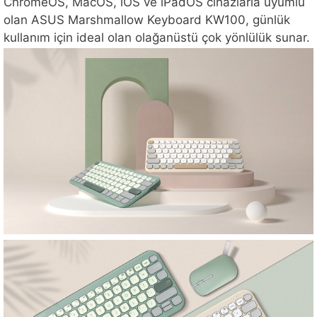
ChromeOS, MacOS, iOS ve iPadOS cihazlarla uyumlu
olan ASUS Marshmallow Keyboard KW100, günlük
kullanım için ideal olan olağanüstü çok yönlülük sunar.