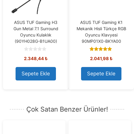
ASUS TUF Gaming H3
ASUS TUF Gaming K1
Gun Metal 7.1 Surround
Mekanik Hisli Türkçe RGB
Oyuncu Kulaklık
Oyuncu Klavyesi
(90YH028G-B1UA00)
90MP01X0-BKYA00
0
5.00
2.348,44
₺
2.041,98
₺
o
out of 5
u
t
o
Sepete Ekle
Sepete Ekle
f
5
Çok Satan Benzer Ürünler!