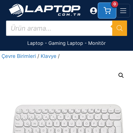
İçeriğe
0
atla
Products
search
Laptop
-
Gaming Laptop
-
Monitör
Çevre Birimleri
/
Klavye
/