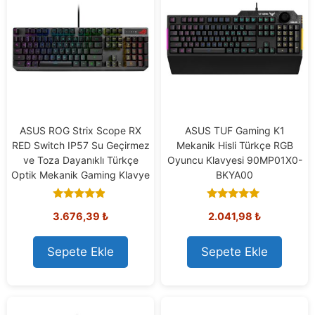
ASUS ROG Strix Scope RX
ASUS TUF Gaming K1
RED Switch IP57 Su Geçirmez
Mekanik Hisli Türkçe RGB
ve Toza Dayanıklı Türkçe
Oyuncu Klavyesi 90MP01X0-
Optik Mekanik Gaming Klavye
BKYA00
4.67
5.00
3.676,39
₺
2.041,98
₺
out of 5
out of 5
Sepete Ekle
Sepete Ekle