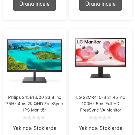
o
o
Ürünü incele
Ürünü incele
f
f
5
5
Philips 245E1S/00 23,8 inç
LG 22MR410-B 21.45 inç
75Hz 4ms 2K QHD FreeSync
100Hz 5ms Full HD
IPS Monitör
FreeSync VA Monitör
0
0
Yakında Stoklarda
Yakında Stoklarda
o
o
u
u