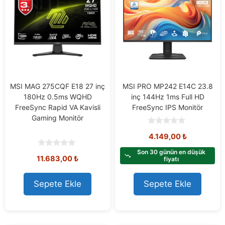
MSI MAG 275CQF E18 27 inç
MSI PRO MP242 E14C 23.8
180Hz 0.5ms WQHD
inç 144Hz 1ms Full HD
FreeSync Rapid VA Kavisli
FreeSync IPS Monitör
Gaming Monitör
0
4.149,00
₺
o
u
t
Son 30 günün en düşük
0
11.683,00
₺
o
fiyatı
o
f
u
5
t
o
Sepete Ekle
Sepete Ekle
f
5