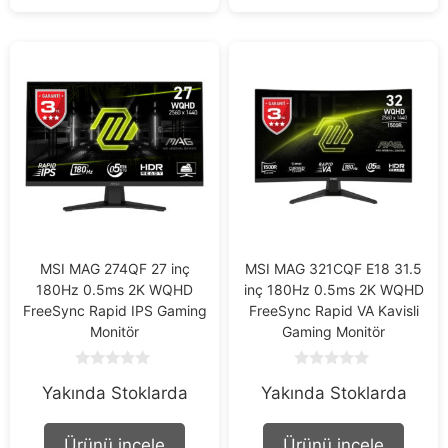
MSI MAG 274QF 27 inç
MSI MAG 321CQF E18 31.5
180Hz 0.5ms 2K WQHD
inç 180Hz 0.5ms 2K WQHD
FreeSync Rapid IPS Gaming
FreeSync Rapid VA Kavisli
Monitör
Gaming Monitör
0
0
Yakında Stoklarda
Yakında Stoklarda
o
o
u
u
t
t
o
o
Ürünü incele
Ürünü incele