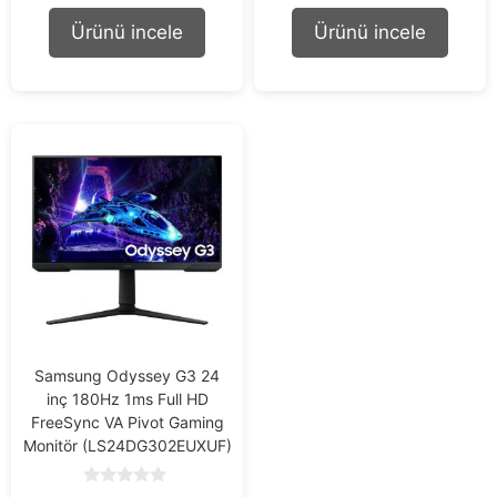
t
t
o
o
Ürünü incele
Ürünü incele
f
f
5
5
Samsung Odyssey G3 24
inç 180Hz 1ms Full HD
FreeSync VA Pivot Gaming
Monitör (LS24DG302EUXUF)