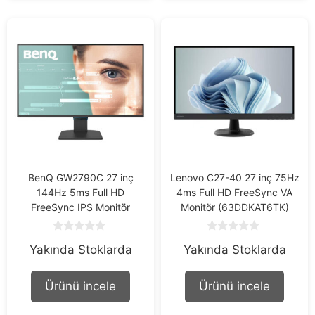
BenQ GW2790C 27 inç
Lenovo C27-40 27 inç 75Hz
144Hz 5ms Full HD
4ms Full HD FreeSync VA
FreeSync IPS Monitör
Monitör (63DDKAT6TK)
0
0
Yakında Stoklarda
Yakında Stoklarda
o
o
u
u
t
t
o
o
Ürünü incele
Ürünü incele
f
f
5
5