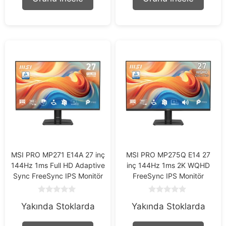
f
f
5
5
MSI PRO MP271 E14A 27 inç
MSI PRO MP275Q E14 27
144Hz 1ms Full HD Adaptive
inç 144Hz 1ms 2K WQHD
Sync FreeSync IPS Monitör
FreeSync IPS Monitör
0
0
Yakında Stoklarda
Yakında Stoklarda
o
o
u
u
t
t