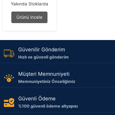
0
Yakında Stoklarda
o
u
t
o
Ürünü incele
f
5
Güvenilir Gönderim
Hızlı ve güvenli gönderim
Müşteri Memnuniyeti
Memnuniyetiniz Önceliğimiz
Güvenli Ödeme
%100 güvenli ödeme altyapısı