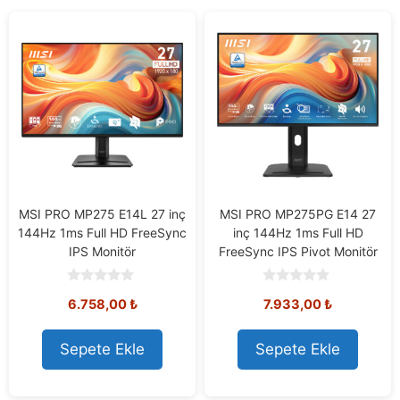
MSI PRO MP275 E14L 27 inç
MSI PRO MP275PG E14 27
144Hz 1ms Full HD FreeSync
inç 144Hz 1ms Full HD
IPS Monitör
FreeSync IPS Pivot Monitör
0
0
6.758,00
₺
7.933,00
₺
o
o
u
u
t
t
o
o
Sepete Ekle
Sepete Ekle
f
f
5
5