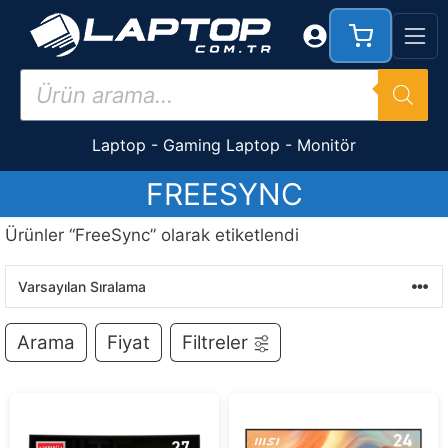
İçeriğe
atla
Products
search
Laptop
-
Gaming Laptop
-
Monitör
FREESYNC
Ürünler “FreeSync” olarak etiketlendi
Arama
Fiyat
Filtreler