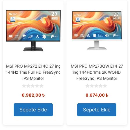
MSI PRO MP272 E14C 27 inç
MSI PRO MP273QW E14 27
144Hz 1ms Full HD FreeSync
inç 144Hz 1ms 2K WQHD
IPS Monitör
FreeSync IPS Monitör
0
0
6.982,00
₺
8.674,00
₺
o
o
u
u
t
t
o
o
Sepete Ekle
Sepete Ekle
f
f
5
5