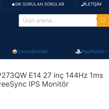
SIK SORULAN SORULAR
İLETİŞİM
Products
search
Çevre Birimleri
PlayStation
273QW E14 27 inç 144Hz 1ms
eeSync IPS Monitör