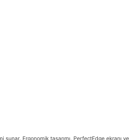
i sunar. Ergonomik tasarımı, PerfectEdge ekranı ve