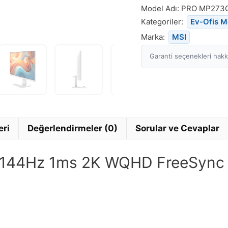
Model Adı:
PRO MP273
Kategoriler:
Ev-Ofis M
Marka:
MSI
Garanti seçenekleri hakkı
eri
Değerlendirmeler (0)
Sorular ve Cevaplar
144Hz 1ms 2K WQHD FreeSync 