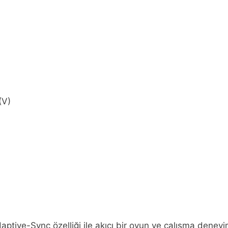
(V)
ve-Sync özelliği ile akıcı bir oyun ve çalışma deneyim