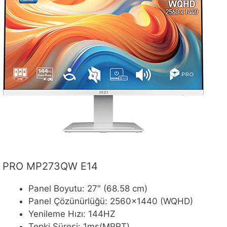
PRO MP273QW E14
Panel Boyutu: 27″ (68.58 cm)
Panel Çözünürlüğü: 2560×1440 (WQHD)
Yenileme Hızı: 144HZ
Tepki Süresi: 1ms(MPRT)