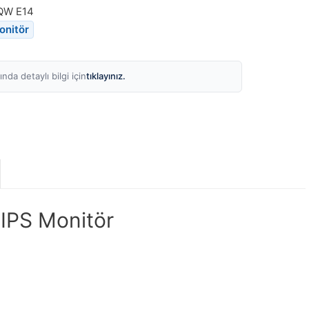
QW E14
onitör
tıklayınız.
nda detaylı bilgi için
IPS Monitör