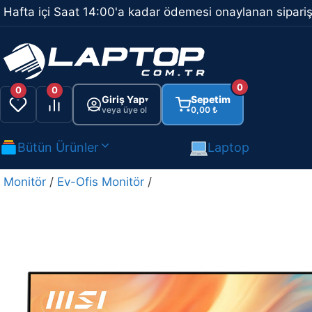
İçeriğe
Hafta içi Saat 14:00'a kadar ödemesi onaylanan sipariş
atla
0
0
0
Giriş Yap
Sepetim
▾
veya üye ol
0,00
₺
Bütün Ürünler
Laptop
Monitör
/
Ev-Ofis Monitör
/