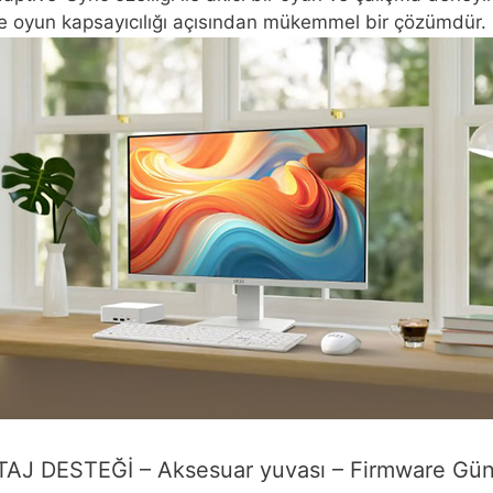
 oyun kapsayıcılığı açısından mükemmel bir çözümdür.
J DESTEĞİ – Aksesuar yuvası – Firmware Gün