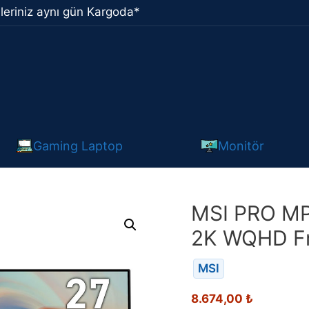
leriniz aynı gün Kargoda*
Gaming Laptop
Monitör
MSI PRO MP
2K WQHD Fr
MSI
8.674,00
₺