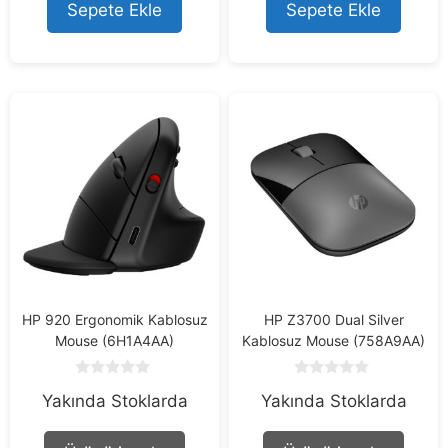
o
o
Sepete Ekle
Sepete Ekle
f
f
5
5
HP 920 Ergonomik Kablosuz
HP Z3700 Dual Silver
Mouse (6H1A4AA)
Kablosuz Mouse (758A9AA)
0
0
Yakında Stoklarda
Yakında Stoklarda
o
o
u
u
t
t
o
o