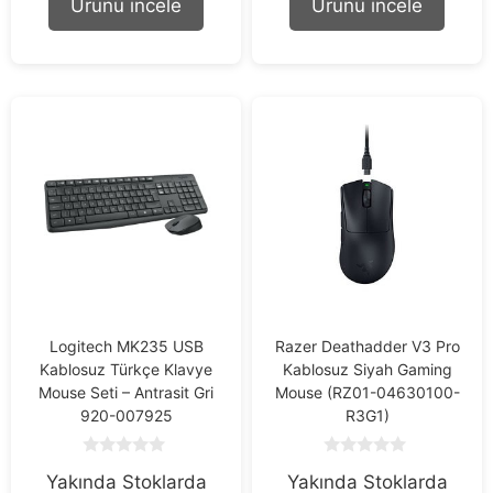
Ürünü incele
Ürünü incele
f
f
5
5
Logitech MK235 USB
Razer Deathadder V3 Pro
Kablosuz Türkçe Klavye
Kablosuz Siyah Gaming
Mouse Seti – Antrasit Gri
Mouse (RZ01-04630100-
920-007925
R3G1)
0
0
Yakında Stoklarda
Yakında Stoklarda
o
o