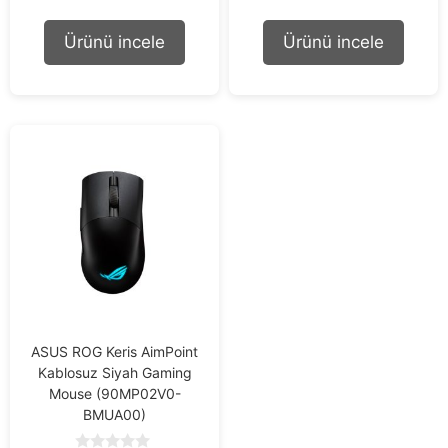
u
u
t
t
o
o
Ürünü incele
Ürünü incele
f
f
5
5
ASUS ROG Keris AimPoint
Kablosuz Siyah Gaming
Mouse (90MP02V0-
BMUA00)