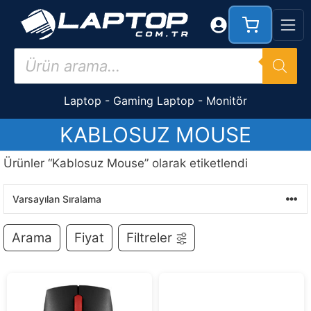
İçeriğe
atla
Products
search
Laptop
-
Gaming Laptop
-
Monitör
KABLOSUZ MOUSE
Ürünler “Kablosuz Mouse” olarak etiketlendi
Arama
Fiyat
Filtreler