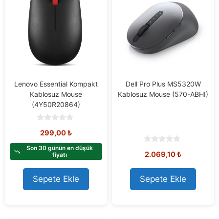
Lenovo Essential Kompakt
Dell Pro Plus MS5320W
Kablosuz Mouse
Kablosuz Mouse (570-ABHI)
(4Y50R20864)
0
299,00
₺
o
u
t
Son 30 günün en düşük
0
2.069,10
₺
o
fiyatı
o
f
u
5
t
o
Sepete Ekle
Sepete Ekle
f
5