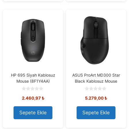
HP 695 Siyah Kablosuz
ASUS ProArt MD300 Star
Mouse (8F1Y4AA)
Black Kablosuz Mouse
0
0
2.460,97
₺
5.279,00
₺
o
o
u
u
t
t
o
o
Sepete Ekle
Sepete Ekle
f
f
5
5