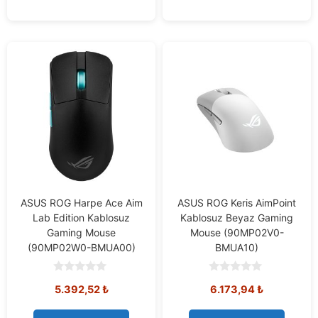
ASUS ROG Harpe Ace Aim
ASUS ROG Keris AimPoint
Lab Edition Kablosuz
Kablosuz Beyaz Gaming
Gaming Mouse
Mouse (90MP02V0-
(90MP02W0-BMUA00)
BMUA10)
0
0
5.392,52
₺
6.173,94
₺
o
o
u
u
t
t