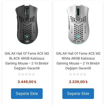
GALAX Hall Of Fame ACE M2
GALAX Hall Of Fame ACE M2
BLACK ARGB Kablosuz
White ARGB Kablosuz
Gaming Mouse – 2 Yıl Birebir
Gaming Mouse – 2 Yıl Birebir
Değişim Garantili
Değişim Garantili
0
0
3.449,00
₺
3.339,00
₺
o
o
u
u
t
t
o
o
Sepete Ekle
Sepete Ekle
f
f
5
5