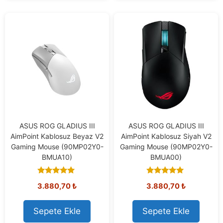
ASUS ROG GLADIUS III
ASUS ROG GLADIUS III
AimPoint Kablosuz Beyaz V2
AimPoint Kablosuz Siyah V2
Gaming Mouse (90MP02Y0-
Gaming Mouse (90MP02Y0-
BMUA10)
BMUA00)
5.00
5.00
3.880,70
₺
3.880,70
₺
out of 5
out of 5
Sepete Ekle
Sepete Ekle