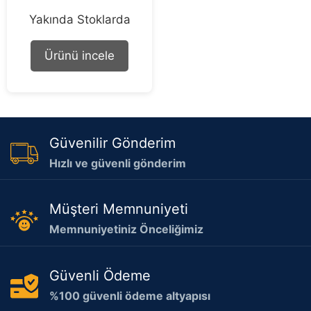
0
Yakında Stoklarda
o
u
t
o
Ürünü incele
f
5
Güvenilir Gönderim
Hızlı ve güvenli gönderim
Müşteri Memnuniyeti
Memnuniyetiniz Önceliğimiz
Güvenli Ödeme
%100 güvenli ödeme altyapısı