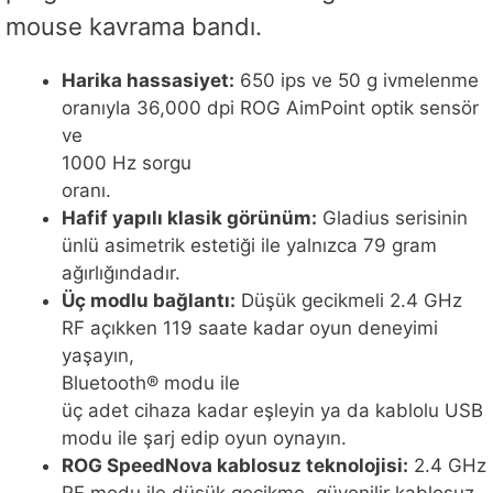
mouse kavrama bandı.
Harika hassasiyet:
650 ips ve 50 g ivmelenme
oranıyla 36,000 dpi ROG AimPoint optik sensör
ve
1000 Hz sorgu
oranı.
Hafif yapılı klasik görünüm:
Gladius serisinin
ünlü asimetrik estetiği ile yalnızca 79 gram
ağırlığındadır.
Üç modlu bağlantı:
Düşük gecikmeli 2.4 GHz
RF açıkken 119 saate kadar oyun deneyimi
yaşayın,
Bluetooth® modu ile
üç adet cihaza kadar eşleyin ya da kablolu USB
modu ile şarj edip oyun oynayın.
ROG SpeedNova kablosuz teknolojisi:
2.4 GHz