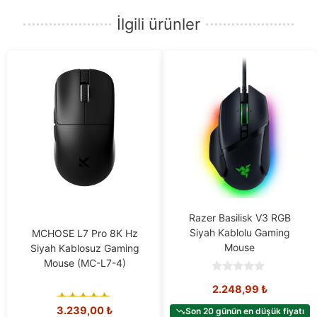
İlgili ürünler
Razer Basilisk V3 RGB
Siyah Kablolu Gaming
MCHOSE L7 Pro 8K Hz
Mouse
Siyah Kablosuz Gaming
Mouse (MC-L7-4)
0
2.248,99
₺
o
u
3.239,00
₺
t
Son 20 günün en düşük fiyatı
5.00