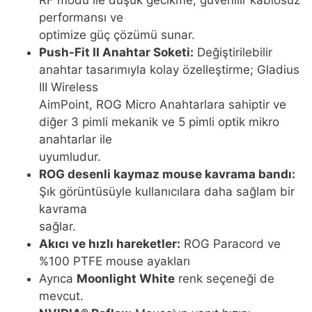
RF modu ile düşük gecikme, güvenilir kablosuz
performansı ve
optimize güç çözümü sunar.
Push-Fit II Anahtar Soketi:
Değiştirilebilir
anahtar tasarımıyla kolay özelleştirme; Gladius
III Wireless
AimPoint, ROG Micro Anahtarlara sahiptir ve
diğer 3 pimli mekanik ve 5 pimli optik mikro
anahtarlar ile
uyumludur.
ROG desenli kaymaz mouse kavrama bandı:
Şık görüntüsüyle kullanıcılara daha sağlam bir
kavrama
sağlar.
Akıcı ve hızlı hareketler:
ROG Paracord ve
%100 PTFE mouse ayakları
Ayrıca
Moonlight White
renk seçeneği de
mevcut.