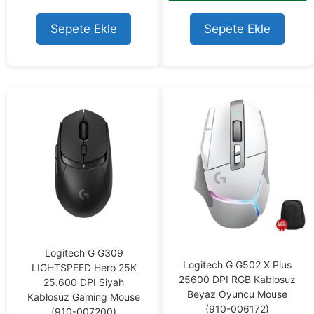
o
out of 5
f
5
Sepete Ekle
Sepete Ekle
Logitech G G309
Logitech G G502 X Plus
LIGHTSPEED Hero 25K
25600 DPI RGB Kablosuz
25.600 DPI Siyah
Beyaz Oyuncu Mouse
Kablosuz Gaming Mouse
(910-006172)
(910-007200)