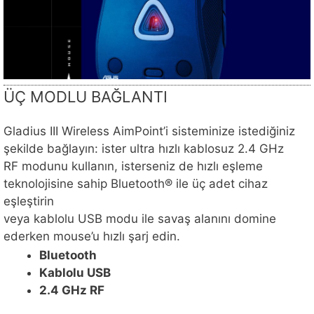
ÜÇ MODLU BAĞLANTI
Gladius III Wireless AimPoint’i sisteminize istediğiniz
şekilde bağlayın: ister ultra hızlı kablosuz 2.4 GHz
RF modunu kullanın, isterseniz de hızlı eşleme
teknolojisine sahip Bluetooth® ile üç adet cihaz
eşleştirin
veya kablolu USB modu ile savaş alanını domine
ederken mouse’u hızlı şarj edin.
Bluetooth
Kablolu USB
2.4 GHz RF