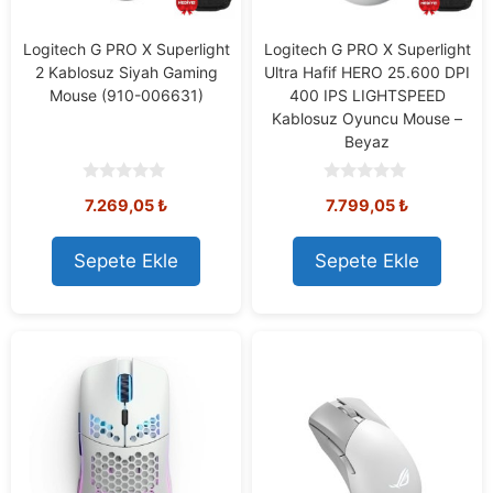
Logitech G PRO X Superlight
Logitech G PRO X Superlight
2 Kablosuz Siyah Gaming
Ultra Hafif HERO 25.600 DPI
Mouse (910-006631)
400 IPS LIGHTSPEED
Kablosuz Oyuncu Mouse –
Beyaz
0
0
Orijinal
Mevcut
Orijinal
Mevcut
7.269,05
₺
7.799,05
₺
o
o
u
u
fiyat:
fiyat:
fiyat:
fiyat:
t
t
7.778,73 ₺.
7.269,05 ₺.
8.308,73 ₺.
7.799,05 ₺
o
o
Sepete Ekle
Sepete Ekle
f
f
5
5