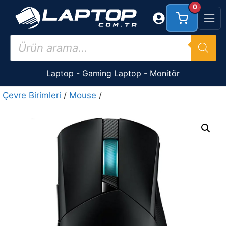
İçeriğe
0
atla
Products
search
Laptop
-
Gaming Laptop
-
Monitör
Çevre Birimleri
/
Mouse
/