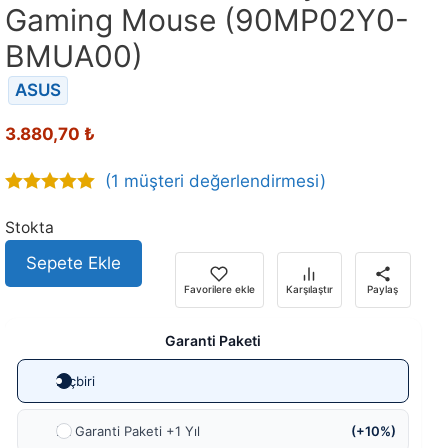
Gaming Mouse (90MP02Y0-
BMUA00)
ASUS
3.880,70
₺
(
1
müşteri değerlendirmesi)
5.00
out of
5
Stokta
Sepete Ekle
Favorilere ekle
Karşılaştır
Paylaş
Garanti Paketi
Hiçbiri
Ek Garanti Paketi +1 Yıl
(+10%)