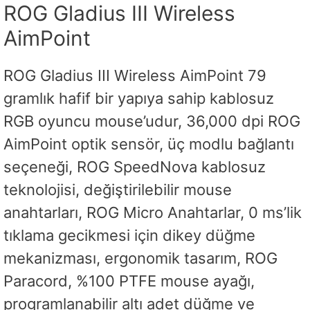
ROG Gladius III Wireless
AimPoint
ROG Gladius III Wireless AimPoint 79
gramlık hafif bir yapıya sahip kablosuz
RGB oyuncu mouse’udur, 36,000 dpi ROG
AimPoint optik sensör, üç modlu bağlantı
seçeneği, ROG SpeedNova kablosuz
teknolojisi, değiştirilebilir mouse
anahtarları, ROG Micro Anahtarlar, 0 ms’lik
tıklama gecikmesi için dikey düğme
mekanizması, ergonomik tasarım, ROG
Paracord, %100 PTFE mouse ayağı,
programlanabilir altı adet düğme ve