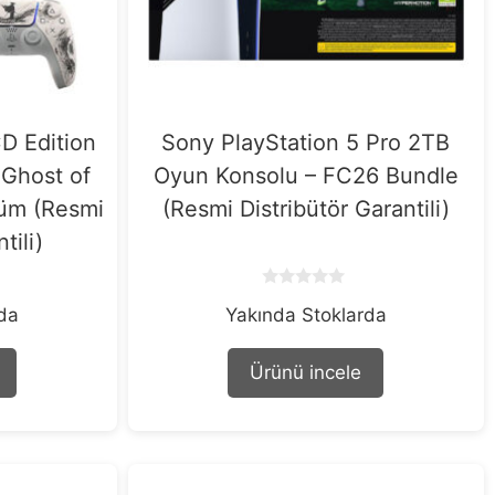
D Edition
Sony PlayStation 5 Pro 2TB
 Ghost of
Oyun Konsolu – FC26 Bundle
ürüm (Resmi
(Resmi Distribütör Garantili)
tili)
0
rda
Yakında Stoklarda
o
u
t
o
Ürünü incele
f
5