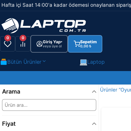
İçeriğe
Hafta içi Saat 14:00'a kadar ödemesi onaylanan sipariş
atla
0
0
Giriş Yap
Sepetim
▾
veya üye ol
0,00
₺
Bütün Ürünler
Laptop
Ürünler “Oyun
Arama
Fiyat