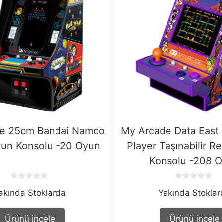
e 25cm Bandai Namco
My Arcade Data East
yun Konsolu -20 Oyun
Player Taşınabilir R
Konsolu -208 
0
0
akında Stoklarda
Yakında Stokla
o
o
u
u
t
t
o
o
Ürünü incele
Ürünü incele
f
f