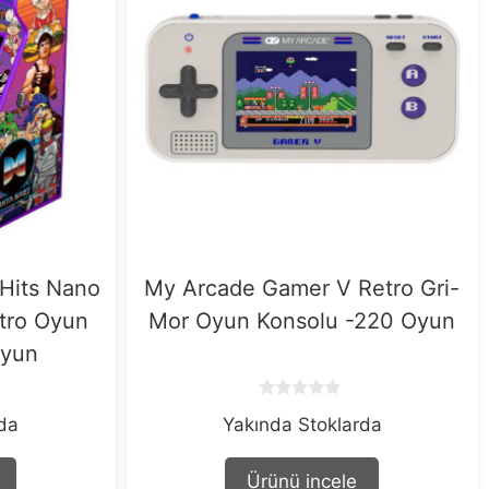
 Hits Nano
My Arcade Gamer V Retro Gri-
etro Oyun
Mor Oyun Konsolu -220 Oyun
Oyun
0
rda
Yakında Stoklarda
o
u
t
o
Ürünü incele
f