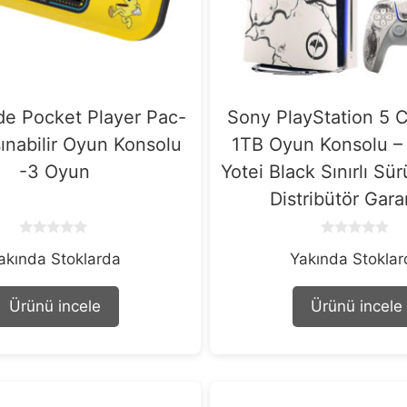
e Pocket Player Pac-
Sony PlayStation 5 C
ınabilir Oyun Konsolu
1TB Oyun Konsolu –
-3 Oyun
Yotei Black Sınırlı S
Distribütör Garan
0
0
akında Stoklarda
Yakında Stokla
o
o
u
u
t
t
o
o
Ürünü incele
Ürünü incele
f
f
5
5