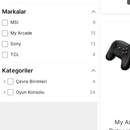
Markalar
MSI
6
My Arcade
15
Sony
13
TCL
4
Kategoriler
Çevre Birimleri
4
Oyun Konsolu
34
My A