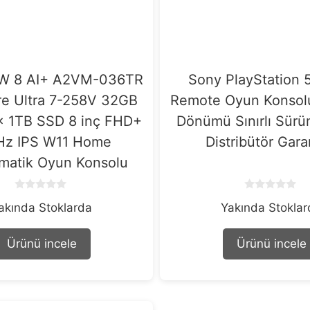
W 8 AI+ A2VM-036TR
Sony PlayStation 5
ore Ultra 7-258V 32GB
Remote Oyun Konsolu 
 1TB SSD 8 inç FHD+
Dönümü Sınırlı Sür
Hz IPS W11 Home
Distribütör Garan
matik Oyun Konsolu
0
0
akında Stoklarda
Yakında Stokla
o
o
u
u
t
t
o
o
Ürünü incele
Ürünü incele
f
f
5
5