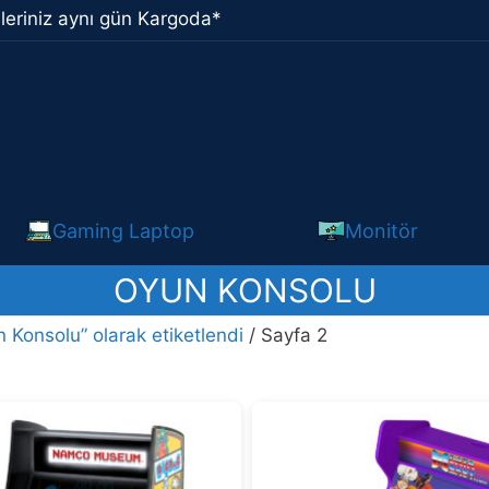
leriniz aynı gün Kargoda*
Gaming Laptop
Monitör
OYUN KONSOLU
 Konsolu” olarak etiketlendi
/ Sayfa 2