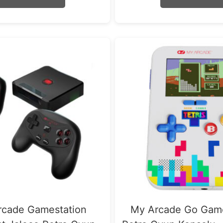
5
5
rcade Gamestation
My Arcade Go Game