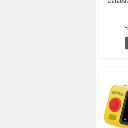
Dataeas
Y