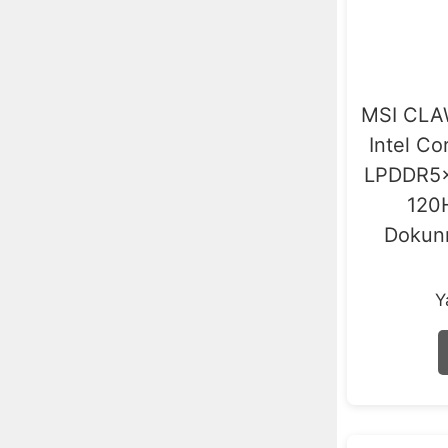
MSI CLA
Intel C
LPDDR5x
120
Dokun
Y