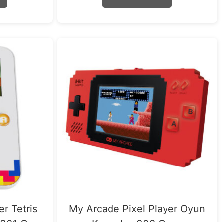
5
r Tetris
My Arcade Pixel Player Oyun