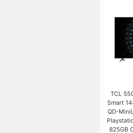
TCL 55Q
Smart 1
QD-Mini
Playstatio
825GB O