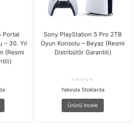
 Portal
Sony PlayStation 5 Pro 2TB
– 30. Yıl
Oyun Konsolu – Beyaz (Resmi
üm (Resmi
Distribütör Garantili)
tili)
0
rda
Yakında Stoklarda
o
u
t
o
Ürünü incele
f
5