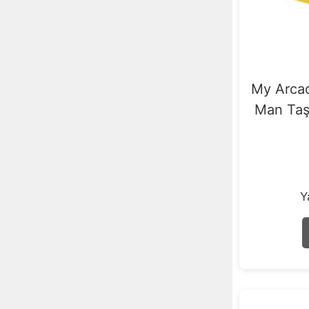
My Arcad
Man Taş
Y