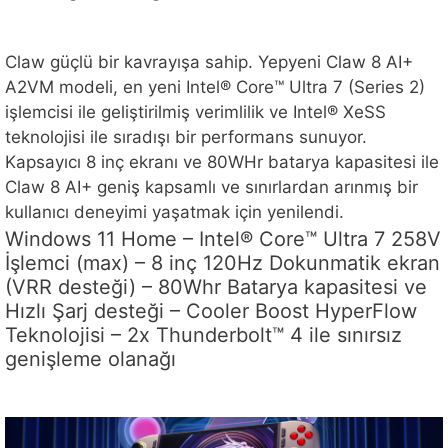
Claw güçlü bir kavrayışa sahip. Yepyeni Claw 8 AI+
A2VM modeli, en yeni Intel® Core™ Ultra 7 (Series 2)
işlemcisi ile geliştirilmiş verimlilik ve Intel® XeSS
teknolojisi ile sıradışı bir performans sunuyor.
Kapsayıcı 8 inç ekranı ve 80WHr batarya kapasitesi ile
Claw 8 AI+ geniş kapsamlı ve sınırlardan arınmış bir
kullanıcı deneyimi yaşatmak için yenilendi.
Windows 11 Home – Intel® Core™ Ultra 7 258V
İşlemci (max) – 8 inç 120Hz Dokunmatik ekran
(VRR desteği) – 80Whr Batarya kapasitesi ve
Hızlı Şarj desteği – Cooler Boost HyperFlow
Teknolojisi – 2x Thunderbolt™ 4 ile sınırsız
genişleme olanağı