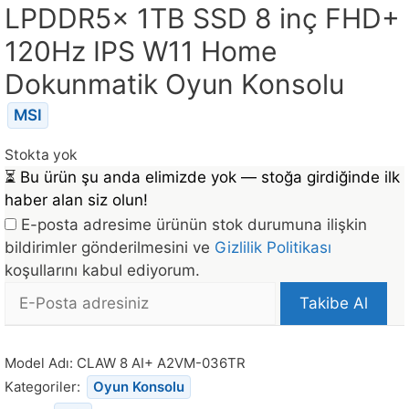
LPDDR5x 1TB SSD 8 inç FHD+
120Hz IPS W11 Home
Dokunmatik Oyun Konsolu
MSI
Stokta yok
⏳
Bu ürün şu anda elimizde yok — stoğa girdiğinde ilk
haber alan siz olun!
E-posta adresime ürünün stok durumuna ilişkin
bildirimler gönderilmesini ve
Gizlilik Politikası
koşullarını kabul ediyorum.
E-
Takibe Al
posta
Bu
Adresi
ürün
Model Adı:
CLAW 8 AI+ A2VM-036TR
stoğa
Kategoriler:
Oyun Konsolu
döndüğünde