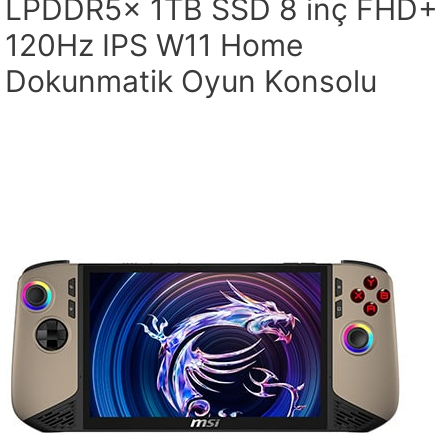
LPDDR5x 1TB SSD 8 inç FHD+
120Hz IPS W11 Home
Dokunmatik Oyun Konsolu