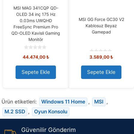
MSI MAG 341CQP QD-
OLED 34 inç 175 Hz
MSI GG Force GC30 V2
0.03ms UWQHD
Kablosuz Beyaz
FreeSync Premium Pro
Gamepad
QD-OLED Kavisli Gaming
Monitör
0
44.474,00
₺
3.589,00
₺
0
o
o
u
u
t
t
o
Sepete Ekle
Sepete Ekle
o
f
f
5
5
Ürün etiketleri:
Windows 11 Home
,
MSI
,
M.2 SSD
,
Oyun Konsolu
Güvenilir Gönderim