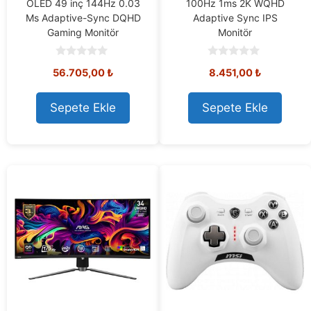
OLED 49 inç 144Hz 0.03
100Hz 1ms 2K WQHD
Ms Adaptive-Sync DQHD
Adaptive Sync IPS
Gaming Monitör
Monitör
0
0
56.705,00
₺
8.451,00
₺
o
o
u
u
t
t
o
o
Sepete Ekle
Sepete Ekle
f
f
5
5