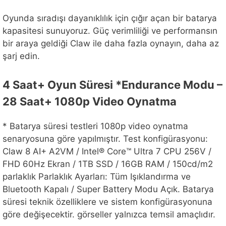
Oyunda sıradışı dayanıklılık için çığır açan bir batarya
kapasitesi sunuyoruz. Güç verimliliği ve performansın
bir araya geldiği Claw ile daha fazla oynayın, daha az
şarj edin.
4 Saat+ Oyun Süresi *Endurance Modu –
28 Saat+ 1080p Video Oynatma
* Batarya süresi testleri 1080p video oynatma
senaryosuna göre yapılmıştır. Test konfigürasyonu:
Claw 8 AI+ A2VM / Intel® Core™ Ultra 7 CPU 256V /
FHD 60Hz Ekran / 1TB SSD / 16GB RAM / 150cd/m2
parlaklık Parlaklık Ayarları: Tüm Işıklandırma ve
Bluetooth Kapalı / Super Battery Modu Açık. Batarya
süresi teknik özelliklere ve sistem konfigürasyonuna
göre değişecektir. görseller yalnızca temsil amaçlıdır.