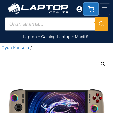
İçeriğe
atla
Products
search
Laptop
-
Gaming Laptop
-
Monitör
Oyun Konsolu
/