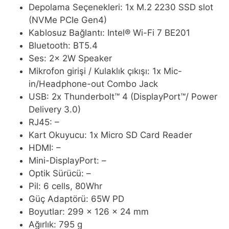
Depolama Seçenekleri: 1x M.2 2230 SSD slot
(NVMe PCIe Gen4)
Kablosuz Bağlantı: Intel® Wi-Fi 7 BE201
Bluetooth: BT5.4
Ses: 2x 2W Speaker
Mikrofon girişi / Kulaklık çıkışı: 1x Mic-
in/Headphone-out Combo Jack
USB: 2x Thunderbolt™ 4 (DisplayPort™/ Power
Delivery 3.0)
RJ45: –
Kart Okuyucu: 1x Micro SD Card Reader
HDMI: –
Mini-DisplayPort: –
Optik Sürücü: –
Pil: 6 cells, 80Whr
Güç Adaptörü: 65W PD
Boyutlar: 299 x 126 x 24 mm
Ağırlık: 795 g