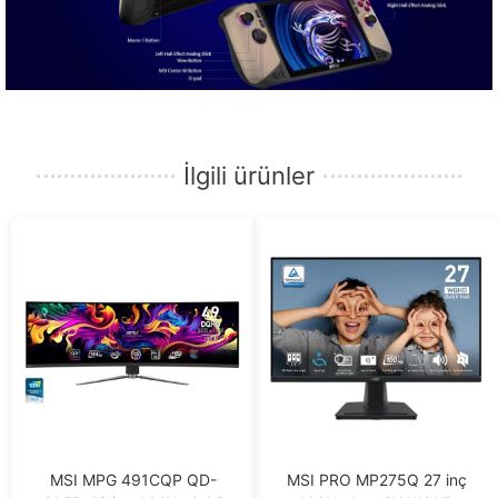
İlgili ürünler
MSI MPG 491CQP QD-
MSI PRO MP275Q 27 inç