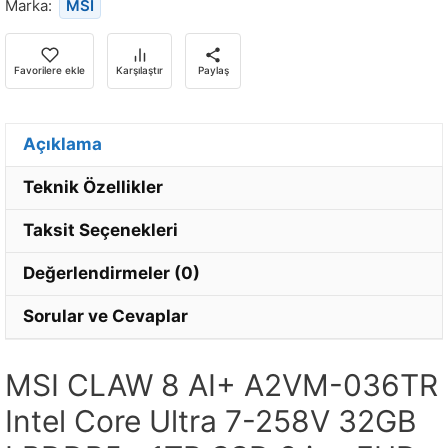
Marka:
MSI
bildirim
almak
için
Favorilere ekle
Karşılaştır
Paylaş
e-
posta
adresinizi
Açıklama
girin.
Teknik Özellikler
Taksit Seçenekleri
Değerlendirmeler (0)
Sorular ve Cevaplar
MSI CLAW 8 AI+ A2VM-036TR
Intel Core Ultra 7-258V 32GB