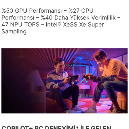
%50 GPU Performansı – %27 CPU
Performansı – %40 Daha Yüksek Verimlilik –
47 NPU TOPS – Intel® XeSS Xe Super
Sampling
COPILOT+ PC DENEYİMİ* İLE GELEN