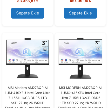
33.356,87
₺
45.999,00
₺
o
o
u
u
t
t
o
o
Sepete Ekle
Sepete Ekle
f
f
5
5
MSI Modern AM273QP AI
MSI MODERN AM273QP AI
1UM-419XEU Intel Core Ultra
1UMG-416XEU Intel Core
7-155H 16GB DDR5 1TB
Ultra 7-155H 32GB DDR5
SSD 27 inç 2K WQHD
1TB SSD 27 inç 2K WQHD
FreeDos All In One Bilgisayar
FreeDos All In One Bilgisayar