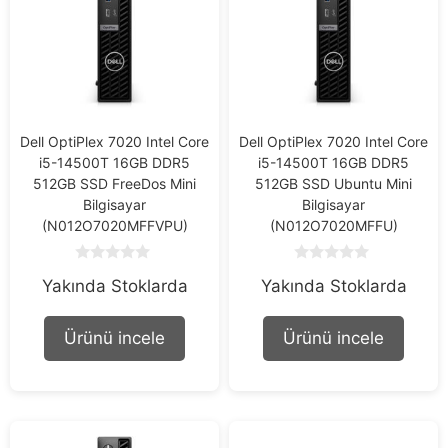
Dell OptiPlex 7020 Intel Core
Dell OptiPlex 7020 Intel Core
i5-14500T 16GB DDR5
i5-14500T 16GB DDR5
512GB SSD FreeDos Mini
512GB SSD Ubuntu Mini
Bilgisayar
Bilgisayar
(N012O7020MFFVPU)
(N012O7020MFFU)
0
0
Yakında Stoklarda
Yakında Stoklarda
o
o
u
u
t
t
o
o
Ürünü incele
Ürünü incele
f
f
5
5