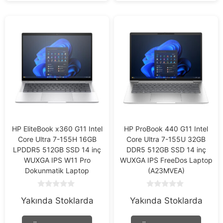
HP EliteBook x360 G11 Intel
HP ProBook 440 G11 Intel
Core Ultra 7-155H 16GB
Core Ultra 7-155U 32GB
LPDDR5 512GB SSD 14 inç
DDR5 512GB SSD 14 inç
WUXGA IPS W11 Pro
WUXGA IPS FreeDos Laptop
Dokunmatik Laptop
(A23MVEA)
0
0
Yakında Stoklarda
Yakında Stoklarda
o
o
u
u
t
t
o
o