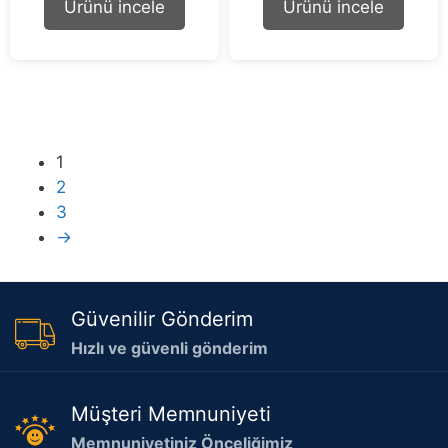
Ürünü incele
Ürünü incele
f
f
5
5
1
2
3
→
Güvenilir Gönderim
Hızlı ve güvenli gönderim
Müşteri Memnuniyeti
Memnuniyetiniz Önceliğimiz