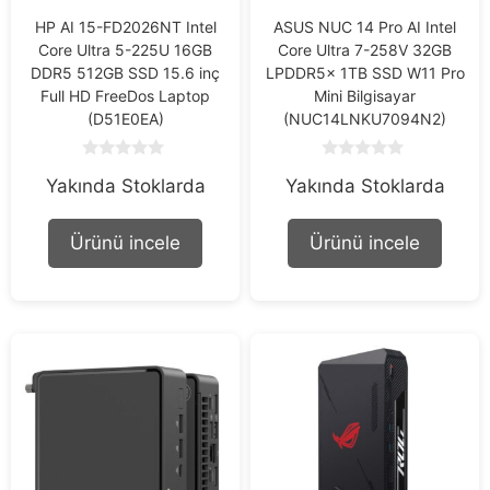
HP AI 15-FD2026NT Intel
ASUS NUC 14 Pro AI Intel
Core Ultra 5-225U 16GB
Core Ultra 7-258V 32GB
DDR5 512GB SSD 15.6 inç
LPDDR5x 1TB SSD W11 Pro
Full HD FreeDos Laptop
Mini Bilgisayar
(D51E0EA)
(NUC14LNKU7094N2)
0
0
Yakında Stoklarda
Yakında Stoklarda
o
o
u
u
t
t
o
o
Ürünü incele
Ürünü incele
f
f
5
5