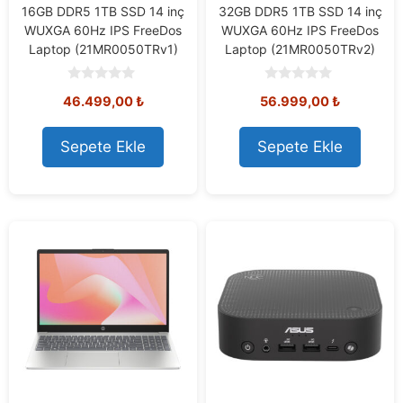
16GB DDR5 1TB SSD 14 inç
32GB DDR5 1TB SSD 14 inç
WUXGA 60Hz IPS FreeDos
WUXGA 60Hz IPS FreeDos
Laptop (21MR0050TRv1)
Laptop (21MR0050TRv2)
0
0
46.499,00
₺
56.999,00
₺
o
o
u
u
t
t
o
o
Sepete Ekle
Sepete Ekle
f
f
5
5