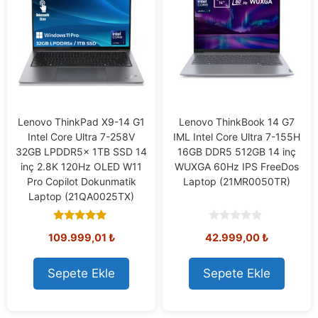
Lenovo ThinkPad X9-14 G1
Lenovo ThinkBook 14 G7
Intel Core Ultra 7-258V
IML Intel Core Ultra 7-155H
32GB LPDDR5x 1TB SSD 14
16GB DDR5 512GB 14 inç
inç 2.8K 120Hz OLED W11
WUXGA 60Hz IPS FreeDos
Pro Copilot Dokunmatik
Laptop (21MR0050TR)
Laptop (21QA0025TX)
5.00
0
109.999,01
₺
42.999,00
₺
out of 5
o
u
t
o
Sepete Ekle
Sepete Ekle
f
5