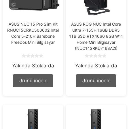
ASUS NUC 15 Pro Slim Kit
ASUS ROG NUC Intel Core
RNUC15CRKC500002 Intel
Ultra 7-155H 16GB DDR5
Core 5-210H Barebone
1TB SSD RTX4060 8GB W11
FreeDos Mini Bilgisayar
Home Mini Bilgisayar
(NUC14SRKU7168A2I)
0
0
Yakında Stoklarda
Yakında Stoklarda
o
o
u
u
t
t
o
o
Ürünü incele
Ürünü incele
f
f
5
5