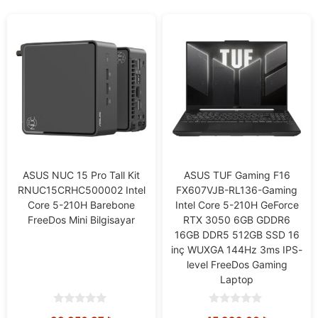
ASUS NUC 15 Pro Tall Kit
ASUS TUF Gaming F16
RNUC15CRHC500002 Intel
FX607VJB-RL136-Gaming
Core 5-210H Barebone
Intel Core 5-210H GeForce
FreeDos Mini Bilgisayar
RTX 3050 6GB GDDR6
16GB DDR5 512GB SSD 16
inç WUXGA 144Hz 3ms IPS-
level FreeDos Gaming
Laptop
0
0