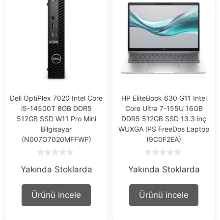
Dell OptiPlex 7020 Intel Core
HP EliteBook 630 G11 Intel
i5-14500T 8GB DDR5
Core Ultra 7-155U 16GB
512GB SSD W11 Pro Mini
DDR5 512GB SSD 13.3 inç
Bilgisayar
WUXGA IPS FreeDos Laptop
(N007O7020MFFWP)
(9C0F2EA)
0
0
Yakında Stoklarda
Yakında Stoklarda
o
o
u
u
t
t
o
o
Ürünü incele
Ürünü incele
f
f
5
5