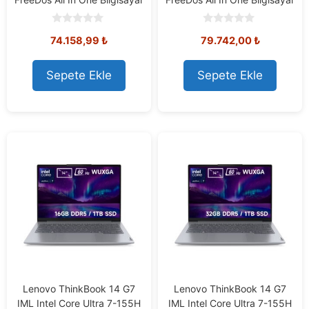
0
0
74.158,99
₺
79.742,00
₺
o
o
u
u
t
t
o
o
Sepete Ekle
Sepete Ekle
f
f
5
5
Lenovo ThinkBook 14 G7
Lenovo ThinkBook 14 G7
IML Intel Core Ultra 7-155H
IML Intel Core Ultra 7-155H