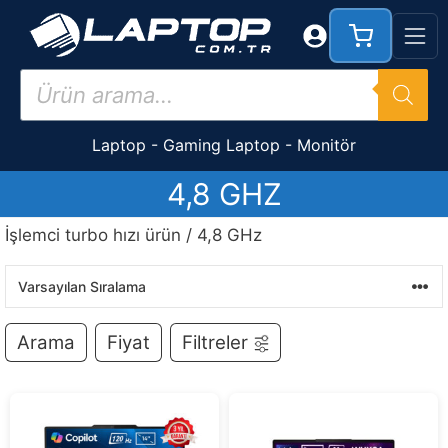
İçeriğe
atla
Products
search
Laptop
-
Gaming Laptop
-
Monitör
4,8 GHZ
İşlemci turbo hızı ürün / 4,8 GHz
Arama
Fiyat
Filtreler