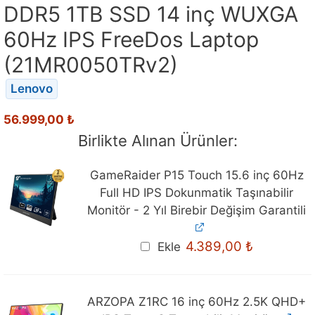
DDR5 1TB SSD 14 inç WUXGA
60Hz IPS FreeDos Laptop
(21MR0050TRv2)
Lenovo
56.999,00
₺
Birlikte Alınan Ürünler:
GameRaider P15 Touch 15.6 inç 60Hz
Full HD IPS Dokunmatik Taşınabilir
Monitör - 2 Yıl Birebir Değişim Garantili
4.389,00
₺
Ekle
ARZOPA Z1RC 16 inç 60Hz 2.5K QHD+