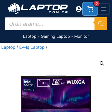
İçeriğe
0
atla
Products
search
Laptop
-
Gaming Laptop
-
Monitör
Laptop
/
Ev-İş Laptop
/