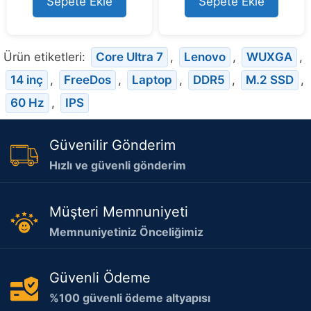
Sepete Ekle
Sepete Ekle
f
f
5
5
Ürün etiketleri:
Core Ultra 7
,
Lenovo
,
WUXGA
,
14 inç
,
FreeDos
,
Laptop
,
DDR5
,
M.2 SSD
,
60 Hz
,
IPS
Güvenilir Gönderim
Hızlı ve güvenli gönderim
Müşteri Memnuniyeti
Memnuniyetiniz Önceliğimiz
Güvenli Ödeme
%100 güvenli ödeme altyapısı