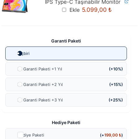
IPS Type-C Taşınabilir Monitör
Orijinal
Mevcut
5.099,00
₺
Ekle
fiyat:
fiyat:
5.399,00 ₺.
5.099,00 ₺
Garanti Paketi
Hiçbiri
Ek Garanti Paketi +1 Yıl
(+10%)
Ek Garanti Paketi +2 Yıl
(+15%)
Ek Garanti Paketi +3 Yıl
(+25%)
Hediye Paketi
Hediye Paketi
(+
199,00
₺
)