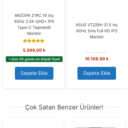
ARZOPA Z1RC 16 inç
60Hz 2.5K QHD+ IPS
ASUS VT229H 21.5 inç
Type-C Taşınabilir
60Hz 5ms Full HD IPS
Monitör
Monitör
5.00
5.399,00
₺
out of 5
16.198,99
₺
Son 30 günün en düşük fiyatı
0
o
u
t
Sepete Ekle
Sepete Ekle
o
f
5
Çok Satan Benzer Ürünler!