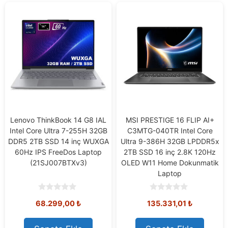
Lenovo ThinkBook 14 G8 IAL
MSI PRESTIGE 16 FLIP AI+
Intel Core Ultra 7-255H 32GB
C3MTG-040TR Intel Core
DDR5 2TB SSD 14 inç WUXGA
Ultra 9-386H 32GB LPDDR5x
60Hz IPS FreeDos Laptop
2TB SSD 16 inç 2.8K 120Hz
(21SJ007BTXv3)
OLED W11 Home Dokunmatik
Laptop
0
0
68.299,00
₺
135.331,01
₺
o
o
u
u
t
t
o
o