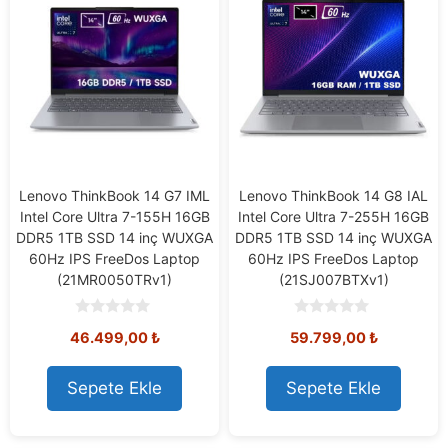
Lenovo ThinkBook 14 G7 IML
Lenovo ThinkBook 14 G8 IAL
Intel Core Ultra 7-155H 16GB
Intel Core Ultra 7-255H 16GB
DDR5 1TB SSD 14 inç WUXGA
DDR5 1TB SSD 14 inç WUXGA
60Hz IPS FreeDos Laptop
60Hz IPS FreeDos Laptop
(21MR0050TRv1)
(21SJ007BTXv1)
0
0
46.499,00
₺
59.799,00
₺
o
o
u
u
t
t
o
o
Sepete Ekle
Sepete Ekle
f
f
5
5