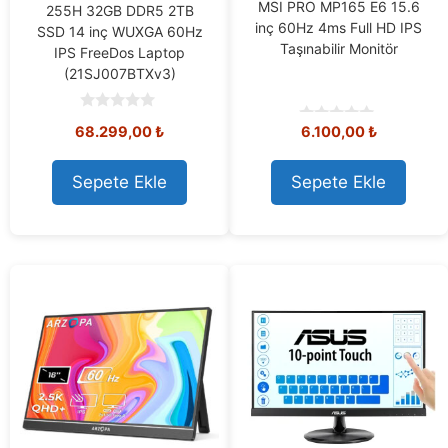
MSI PRO MP165 E6 15.6
255H 32GB DDR5 2TB
inç 60Hz 4ms Full HD IPS
SSD 14 inç WUXGA 60Hz
Taşınabilir Monitör
IPS FreeDos Laptop
(21SJ007BTXv3)
0
68.299,00
₺
6.100,00
₺
0
o
o
u
u
t
t
o
Sepete Ekle
Sepete Ekle
o
f
f
5
5