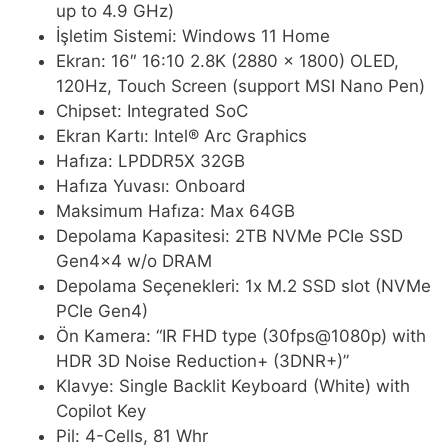
up to 4.9 GHz)
İşletim Sistemi: Windows 11 Home
Ekran: 16″ 16:10 2.8K (2880 x 1800) OLED,
120Hz, Touch Screen (support MSI Nano Pen)
Chipset: Integrated SoC
Ekran Kartı: Intel® Arc Graphics
Hafıza: LPDDR5X 32GB
Hafıza Yuvası: Onboard
Maksimum Hafıza: Max 64GB
Depolama Kapasitesi: 2TB NVMe PCIe SSD
Gen4x4 w/o DRAM
Depolama Seçenekleri: 1x M.2 SSD slot (NVMe
PCIe Gen4)
Ön Kamera: “IR FHD type (30fps@1080p) with
HDR 3D Noise Reduction+ (3DNR+)”
Klavye: Single Backlit Keyboard (White) with
Copilot Key
Pil: 4-Cells, 81 Whr