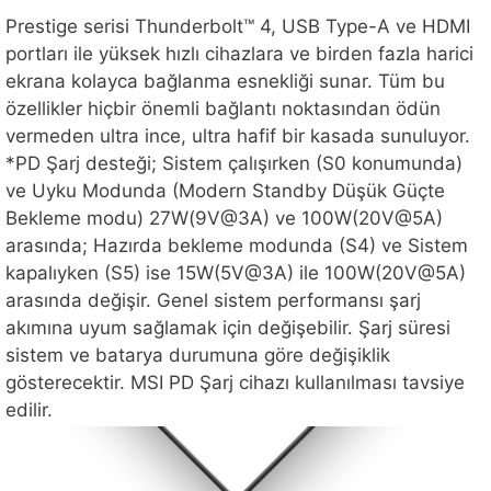
Prestige serisi Thunderbolt™ 4, USB Type-A ve HDMI
portları ile yüksek hızlı cihazlara ve birden fazla harici
ekrana kolayca bağlanma esnekliği sunar. Tüm bu
özellikler hiçbir önemli bağlantı noktasından ödün
vermeden ultra ince, ultra hafif bir kasada sunuluyor.
*PD Şarj desteği; Sistem çalışırken (S0 konumunda)
ve Uyku Modunda (Modern Standby Düşük Güçte
Bekleme modu) 27W(9V@3A) ve 100W(20V@5A)
arasında; Hazırda bekleme modunda (S4) ve Sistem
kapalıyken (S5) ise 15W(5V@3A) ile 100W(20V@5A)
arasında değişir. Genel sistem performansı şarj
akımına uyum sağlamak için değişebilir. Şarj süresi
sistem ve batarya durumuna göre değişiklik
gösterecektir. MSI PD Şarj cihazı kullanılması tavsiye
edilir.