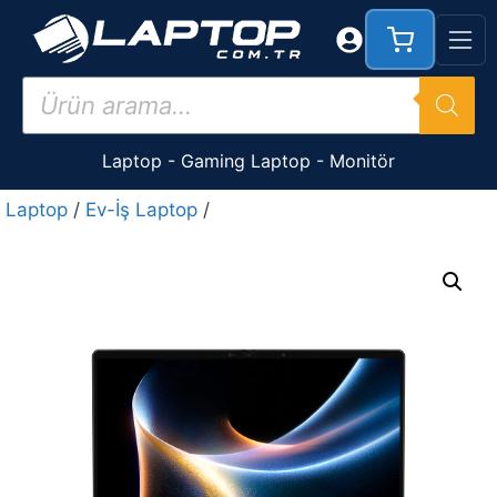
İçeriğe
atla
Products
search
Laptop
-
Gaming Laptop
-
Monitör
Laptop
/
Ev-İş Laptop
/