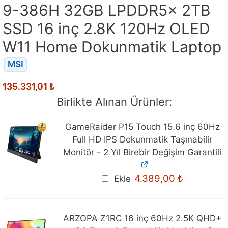
9-386H 32GB LPDDR5x 2TB
SSD 16 inç 2.8K 120Hz OLED
W11 Home Dokunmatik Laptop
MSI
135.331,01
₺
Birlikte Alınan Ürünler:
GameRaider P15 Touch 15.6 inç 60Hz
Full HD IPS Dokunmatik Taşınabilir
Monitör - 2 Yıl Birebir Değişim Garantili
4.389,00
₺
Ekle
ARZOPA Z1RC 16 inç 60Hz 2.5K QHD+