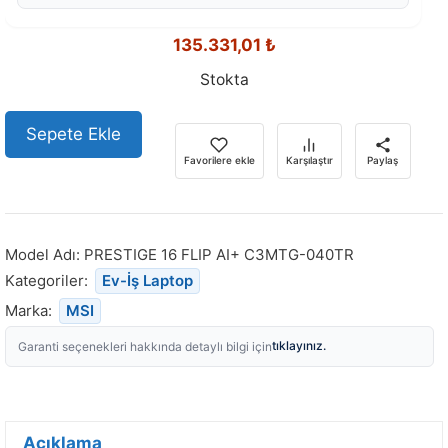
135.331,01
₺
Stokta
Sepete Ekle
Favorilere ekle
Karşılaştır
Paylaş
Model Adı:
PRESTIGE 16 FLIP AI+ C3MTG-040TR
Kategoriler:
Ev-İş Laptop
Marka:
MSI
tıklayınız.
Garanti seçenekleri hakkında detaylı bilgi için
Açıklama