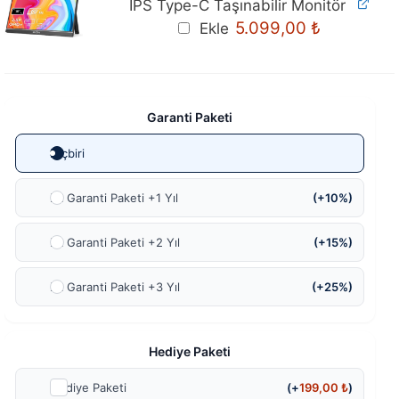
IPS Type-C Taşınabilir Monitör
Orijinal
Mevcut
5.099,00
₺
Ekle
fiyat:
fiyat:
5.399,00 ₺.
5.099,00 ₺
Garanti Paketi
Hiçbiri
Ek Garanti Paketi +1 Yıl
(+10%)
Ek Garanti Paketi +2 Yıl
(+15%)
Ek Garanti Paketi +3 Yıl
(+25%)
Hediye Paketi
Hediye Paketi
(+
199,00
₺
)