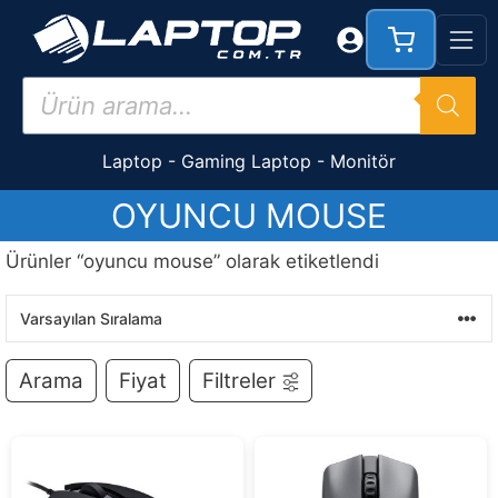
İçeriğe
atla
Products
search
Laptop
-
Gaming Laptop
-
Monitör
OYUNCU MOUSE
Ürünler “oyuncu mouse” olarak etiketlendi
Arama
Fiyat
Filtreler