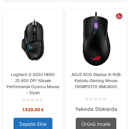
Logitech G G502 HERO
ASUS ROG Gladius III RGB
25.600 DPI Yüksek
Kablolu Gaming Mouse
Performanslı Oyuncu Mouse
(90MP0270-BMUA00)
– Siyah
0
0
Yakında Stoklarda
o
1.929,00
₺
o
u
u
t
t
o
o
Sepete Ekle
Ürünü incele
f
f