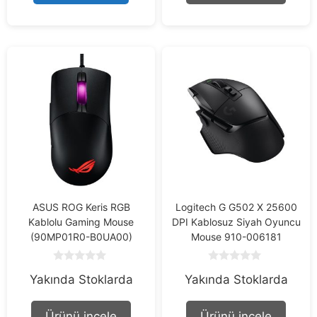
5
5
ASUS ROG Keris RGB
Logitech G G502 X 25600
Kablolu Gaming Mouse
DPI Kablosuz Siyah Oyuncu
(90MP01R0-B0UA00)
Mouse 910-006181
0
0
Yakında Stoklarda
Yakında Stoklarda
o
o
u
u
t
t
o
o
Ürünü incele
Ürünü incele