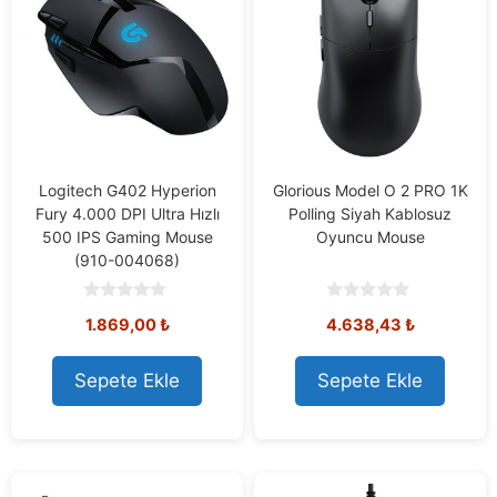
Logitech G402 Hyperion
Glorious Model O 2 PRO 1K
Fury 4.000 DPI Ultra Hızlı
Polling Siyah Kablosuz
500 IPS Gaming Mouse
Oyuncu Mouse
(910-004068)
0
0
1.869,00
₺
4.638,43
₺
o
o
u
u
t
t
o
o
Sepete Ekle
Sepete Ekle
f
f
5
5