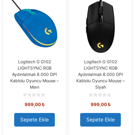
Logitech G G102
Logitech G G102
LIGHTSYNC RGB
LIGHTSYNC RGB
Aydınlatmalı 8.000 DPI
Aydınlatmalı 8.000 DPI
Kablolu Oyuncu Mouse –
Kablolu Oyuncu Mouse –
Mavi
Siyah
0
0
999,00
₺
999,00
₺
o
o
u
u
t
t
o
o
Sepete Ekle
Sepete Ekle
f
f
5
5