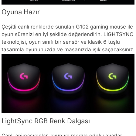
Oyuna Hazır
Çeşitli canlı renklerde sunulan G102 gaming mouse ile
oyun sürenizi en iyi şekilde değerlendirin. LIGHTSYNC
teknolojisi, oyun sınıfı bir sensör ve klasik 6 tuşlu
tasarımla oyununuzda ve masanızda ışık saçacaksınız.
LightSync RGB Renk Dalgası
Canlı animasyonlar, oyun ve medya odaklı ayarlar