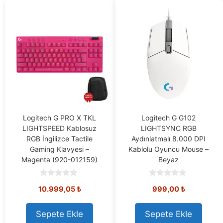
Logitech G PRO X TKL
Logitech G G102
LIGHTSPEED Kablosuz
LIGHTSYNC RGB
RGB İngilizce Tactile
Aydınlatmalı 8.000 DPI
Gaming Klavyesi –
Kablolu Oyuncu Mouse –
Magenta (920-012159)
Beyaz
0
0
Orijinal
Mevcut
10.999,05
₺
999,00
₺
o
o
u
u
fiyat:
fiyat:
t
t
11.508,73 ₺.
10.999,05 ₺.
o
o
Sepete Ekle
Sepete Ekle
f
f