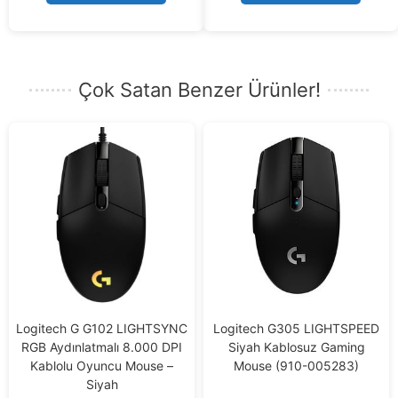
5
5
Çok Satan Benzer Ürünler!
Logitech G G102 LIGHTSYNC
Logitech G305 LIGHTSPEED
RGB Aydınlatmalı 8.000 DPI
Siyah Kablosuz Gaming
Kablolu Oyuncu Mouse –
Mouse (910-005283)
Siyah