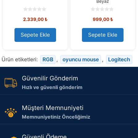
Beyaz
0
0
2.339,00
₺
999,00
₺
o
o
u
u
t
t
o
o
Sepete Ekle
Sepete Ekle
f
f
5
5
Ürün etiketleri:
RGB
,
oyuncu mouse
,
Logitech
Güvenilir Gönderim
Hızlı ve güvenli gönderim
Müşteri Memnuniyeti
Memnuniyetiniz Önceliğimiz
Güvenli Ödeme