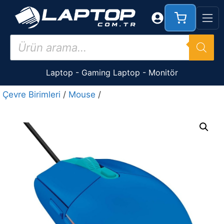
İçeriğe
atla
Products
search
Laptop
-
Gaming Laptop
-
Monitör
Çevre Birimleri
/
Mouse
/