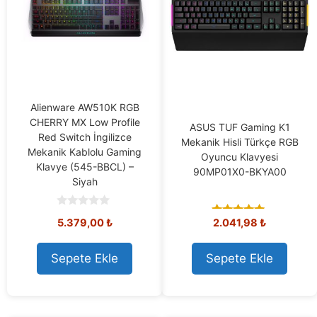
Alienware AW510K RGB
CHERRY MX Low Profile
ASUS TUF Gaming K1
Red Switch İngilizce
Mekanik Hisli Türkçe RGB
Mekanik Kablolu Gaming
Oyuncu Klavyesi
Klavye (545-BBCL) –
90MP01X0-BKYA00
Siyah
0
5.379,00
₺
2.041,98
₺
5.00
o
out of 5
u
t
o
Sepete Ekle
Sepete Ekle
f
5