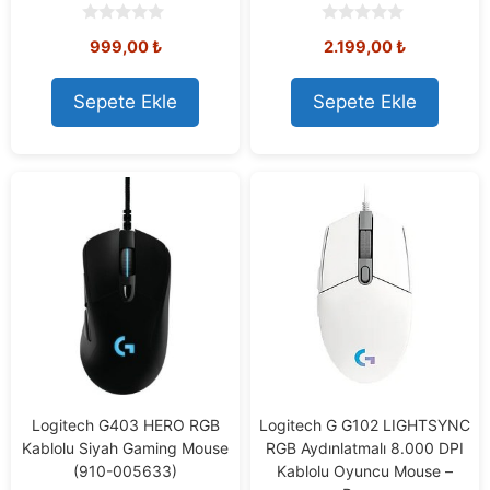
0
0
999,00
₺
2.199,00
₺
o
o
u
u
t
t
o
o
Sepete Ekle
Sepete Ekle
f
f
5
5
Logitech G403 HERO RGB
Logitech G G102 LIGHTSYNC
Kablolu Siyah Gaming Mouse
RGB Aydınlatmalı 8.000 DPI
(910-005633)
Kablolu Oyuncu Mouse –