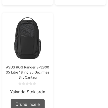
ASUS ROG Ranger BP2800
35 Litre 18 inç Su Geçirmez
Sırt Çantası
0
Yakında Stoklarda
o
u
t
o
Ürünü incele
f