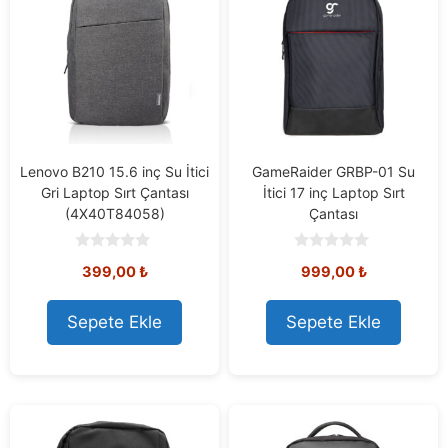
Lenovo B210 15.6 inç Su İtici
GameRaider GRBP-01 Su
Gri Laptop Sırt Çantası
İtici 17 inç Laptop Sırt
(4X40T84058)
Çantası
0
0
399,00
₺
999,00
₺
o
o
u
u
t
t
o
o
Sepete Ekle
Sepete Ekle
f
f
5
5