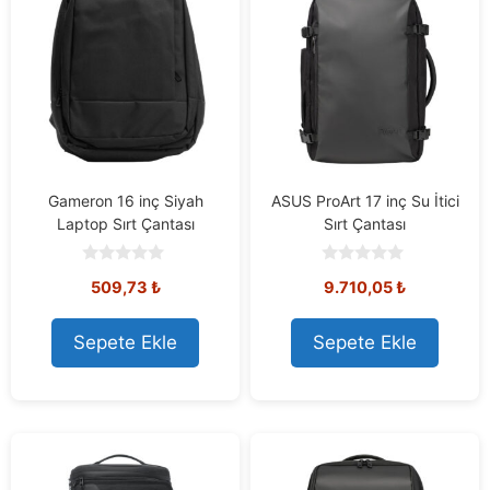
Gameron 16 inç Siyah
ASUS ProArt 17 inç Su İtici
Laptop Sırt Çantası
Sırt Çantası
0
0
509,73
₺
9.710,05
₺
o
o
u
u
t
t
o
o
Sepete Ekle
Sepete Ekle
f
f
5
5