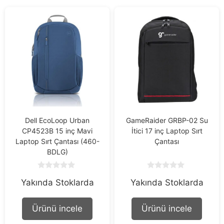
Dell EcoLoop Urban
GameRaider GRBP-02 Su
CP4523B 15 inç Mavi
İtici 17 inç Laptop Sırt
Laptop Sırt Çantası (460-
Çantası
BDLG)
0
0
Yakında Stoklarda
Yakında Stoklarda
o
o
u
u
t
t
o
o
Ürünü incele
Ürünü incele
f
f
5
5