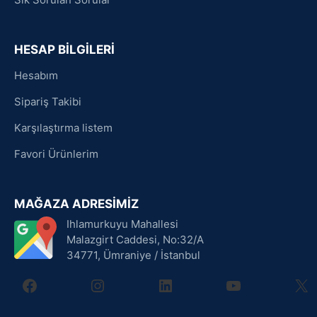
HESAP BİLGİLERİ
Hesabım
Sipariş Takibi
Karşılaştırma listem
Favori Ürünlerim
MAĞAZA ADRESİMİZ
Ihlamurkuyu Mahallesi
Malazgirt Caddesi, No:32/A
34771, Ümraniye / İstanbul
facebook
instagram
linkedin
youtube
X