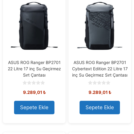
ASUS ROG Ranger BP2701
ASUS ROG Ranger BP2701
22 Litre 17 inç Su Geçirmez
Cybertext Edition 22 Litre 17
Sırt Çantası
inç Su Geçirmez Sırt Çantası
0
0
9.289,01
₺
9.289,01
₺
o
o
u
u
t
t
o
o
Sepete Ekle
Sepete Ekle
f
f
5
5