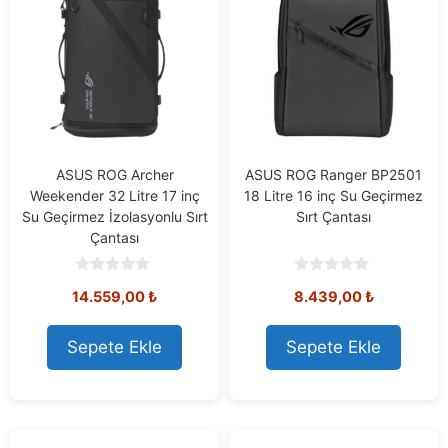
ASUS ROG Archer
ASUS ROG Ranger BP2501
Weekender 32 Litre 17 inç
18 Litre 16 inç Su Geçirmez
Su Geçirmez İzolasyonlu Sırt
Sırt Çantası
Çantası
0
0
14.559,00
₺
8.439,00
₺
o
o
u
u
t
t
o
o
Sepete Ekle
Sepete Ekle
f
f
5
5