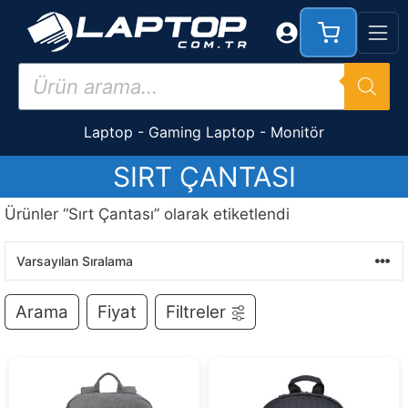
İçeriğe
atla
Products
search
Laptop
-
Gaming Laptop
-
Monitör
SIRT ÇANTASI
Ürünler “Sırt Çantası” olarak etiketlendi
Arama
Fiyat
Filtreler