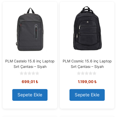
PLM Castelo 15.6 inç Laptop
PLM Cosmic 15.6 inç Laptop
Sırt Çantası – Siyah
Sırt Çantası – Siyah
0
0
699,01
₺
1.199,00
₺
o
o
u
u
t
t
o
o
Sepete Ekle
Sepete Ekle
f
f
5
5