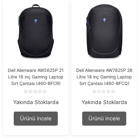
Dell Alienware AW5625P 21
Dell Alienware AW7825P 28
Litre 16 inç Gaming Laptop
Litre 18 inç Gaming Laptop
Sırt Çantası (460-BFCR)
Sırt Çantası (460-BFCQ)
0
0
Yakında Stoklarda
Yakında Stoklarda
o
o
u
u
t
t
o
o
Ürünü incele
Ürünü incele
f
f
5
5