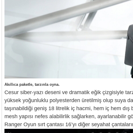
Akıllıca paketle, tarzınla oyna.
Cesur siber-yazı deseni ve dramatik eğik çizgisiyle tar
yüksek yoğunluklu polyesterden üretilmiş olup suya day
taşınabildiği geniş 18 litrelik iç hacmi, hem iç hem dı
mesh yapısı nefes alabilirlik sağlarken, ayarlanabilir g
Ranger Oyun sırt çantası 16’yı diğer seyahat çantalarına