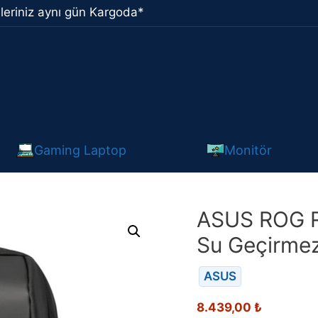
leriniz aynı gün Kargoda*
Gaming Laptop
Monitör
ASUS ROG Ra
Su Geçirmez
ASUS
8.439,00
₺