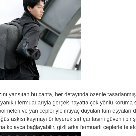
zını yansıtan bu çanta, her detayında özenle tasarlanmışt
anıklı fermuarlarıyla gerçek hayatta çok yönlü koruma sa
ş bölmeleri ve yan cepleriyle ihtiyaç duyulan tüm eşyalar
öğüs askısı kaymayı önleyerek sırt çantasını güvenli bir ş
 kolayca bağlayabilir, gizli arka fermuarlı ceplerle telefo