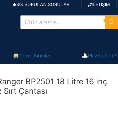
SIK SORULAN SORULAR
İLETİŞİM
Products
search
Çevre Birimleri
PlayStation
nger BP2501 18 Litre 16 inç
 Sırt Çantası