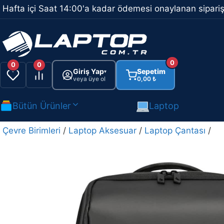
İçeriğe
Hafta içi Saat 14:00'a kadar ödemesi onaylanan sipariş
atla
0
0
0
Giriş Yap
Sepetim
▾
veya üye ol
0,00
₺
Bütün Ürünler
Laptop
Çevre Birimleri
/
Laptop Aksesuar
/
Laptop Çantası
/