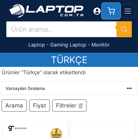
İçeriğe
atla
Products
search
Laptop
-
Gaming Laptop
-
Monitör
TÜRKÇE
Ürünler “Türkçe” olarak etiketlendi
Arama
Fiyat
Filtreler