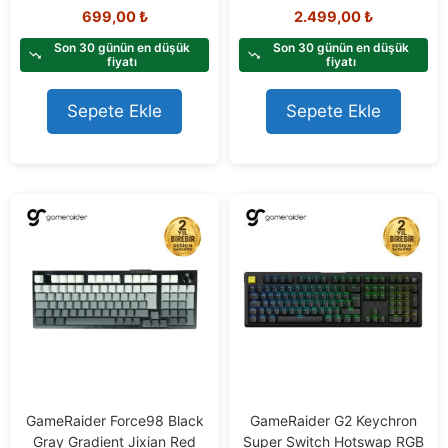
0
0
699,00
₺
2.499,00
₺
o
o
u
u
t
t
Son 30 günün en düşük
Son 30 günün en düşük
o
o
fiyatı
fiyatı
f
f
5
5
Sepete Ekle
Sepete Ekle
GameRaider Force98 Black
GameRaider G2 Keychron
Gray Gradient Jixian Red
Super Switch Hotswap RGB