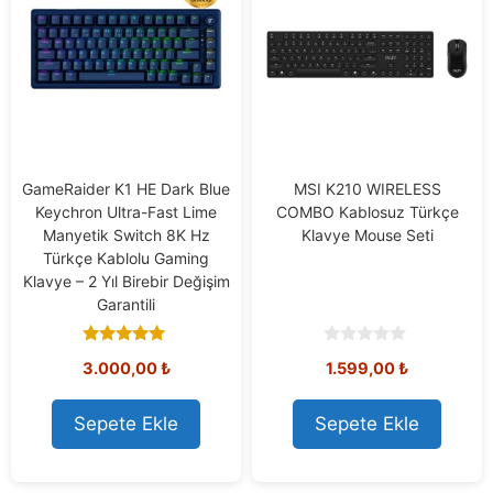
GameRaider K1 HE Dark Blue
MSI K210 WIRELESS
Keychron Ultra-Fast Lime
COMBO Kablosuz Türkçe
Manyetik Switch 8K Hz
Klavye Mouse Seti
Türkçe Kablolu Gaming
Klavye – 2 Yıl Birebir Değişim
Garantili
5.00
0
3.000,00
₺
1.599,00
₺
out of 5
o
u
t
o
Sepete Ekle
Sepete Ekle
f
5