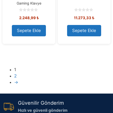
Gaming Klavye
0
0
2.248,99
₺
11.273,33
₺
o
o
u
u
t
t
o
o
Sepete Ekle
Sepete Ekle
f
f
5
5
1
2
→
Güvenilir Gönderim
Hızlı ve güvenli gönderim