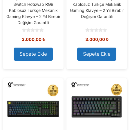
Switch Hotswap RGB
Kablosuz Türkçe Mekanik
Kablosuz Türkçe Mekanik
Gaming Klavye – 2 Yıl Birebir
Gaming Klavye – 2 Yıl Birebir
Değişim Garantili
Değişim Garantili
0
0
3.000,00
₺
3.000,00
₺
o
o
u
u
t
t
o
o
Sepete Ekle
Sepete Ekle
f
f
5
5