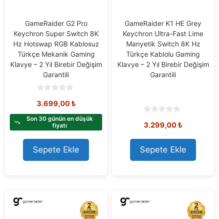
GameRaider G2 Pro
GameRaider K1 HE Grey
Keychron Super Switch 8K
Keychron Ultra-Fast Lime
Hz Hotswap RGB Kablosuz
Manyetik Switch 8K Hz
Türkçe Mekanik Gaming
Türkçe Kablolu Gaming
Klavye – 2 Yıl Birebir Değişim
Klavye – 2 Yıl Birebir Değişim
Garantili
Garantili
0
3.699,00
₺
o
u
t
Son 30 günün en düşük
0
3.299,00
₺
o
fiyatı
o
f
u
5
t
o
Sepete Ekle
Sepete Ekle
f
5