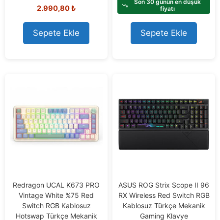
t
Son 30 günün en düşük
0
2.990,80
₺
o
fiyatı
o
f
u
5
t
o
Sepete Ekle
Sepete Ekle
f
5
Redragon UCAL K673 PRO
ASUS ROG Strix Scope II 96
Vintage White %75 Red
RX Wireless Red Switch RGB
Switch RGB Kablosuz
Kablosuz Türkçe Mekanik
Hotswap Türkçe Mekanik
Gaming Klavye