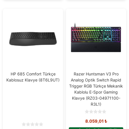
HP 685 Comfort Türkçe
Razer Huntsman V3 Pro
Kablosuz Klavye (8T6L9UT)
Analog Optik Switch Rapid
Trigger RGB Türkçe Mekanik
Kablolu E-Spor Gaming
Klavye (RZ03-04971100-
R3L1)
0
8.059,01
₺
o
u