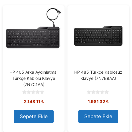
HP 405 Arka Aydınlatmalı
HP 485 Türkçe Kablosuz
Türkçe Kablolu Klavye
Klavye (7N7B9AA)
(7N7C1AA)
0
0
2.148,11
₺
1.981,32
₺
o
o
u
u
t
t
o
o
Sepete Ekle
Sepete Ekle
f
f
5
5