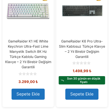
GameRaider K1 HE White
GameRaider K6 Pro Ultra-
Keychron Ultra-Fast Lime
Slim Kablosuz Türkçe Klavye
Manyetik Switch 8K Hz
– 2 Yıl Birebir Değişim
Türkçe Kablolu Gaming
Garantili
Klavye – 2 Yıl Birebir Değişim
Garantili
0
1.498,99
₺
o
u
t
Son 30 günün en düşük
0
3.299,00
₺
o
fiyatı
o
f
u
5
t
o
Sepete Ekle
Sepete Ekle
f
5