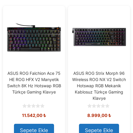
ASUS ROG Falchion Ace 75
ASUS ROG Strix Morph 96
HE ROG HFX V2 Manyetik
Wireless ROG NX V2 Switch
Switch 8K Hz Hotswap RGB
Hotswap RGB Mekanik
Türkçe Gaming Klavye
Kablosuz Türkçe Gaming
Klavye
0
0
11.542,00
₺
8.999,00
₺
o
o
u
u
t
t
o
o
Sepete Ekle
Sepete Ekle
f
f