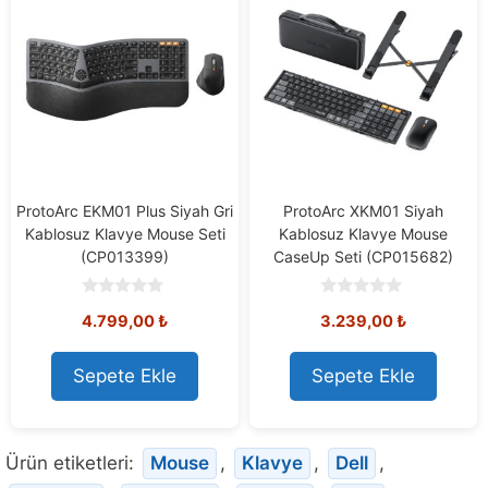
ProtoArc EKM01 Plus Siyah Gri
ProtoArc XKM01 Siyah
Kablosuz Klavye Mouse Seti
Kablosuz Klavye Mouse
(CP013399)
CaseUp Seti (CP015682)
0
0
4.799,00
₺
3.239,00
₺
o
o
u
u
t
t
o
o
Sepete Ekle
Sepete Ekle
f
f
5
5
Ürün etiketleri:
Mouse
,
Klavye
,
Dell
,