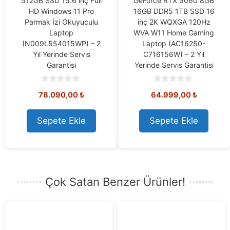
512GB SSD 15.6 inç Full
GeForce RTX 5060 8GB
HD Windows 11 Pro
16GB DDR5 1TB SSD 16
Parmak İzi Okuyuculu
inç 2K WQXGA 120Hz
Laptop
WVA W11 Home Gaming
(N009L554015WP) – 2
Laptop (AC16250-
Yıl Yerinde Servis
C716156W) – 2 Yıl
Garantisi
Yerinde Servis Garantisi
0
0
78.090,00
₺
64.999,00
₺
o
o
u
u
t
t
o
o
Sepete Ekle
Sepete Ekle
f
f
5
5
Çok Satan Benzer Ürünler!