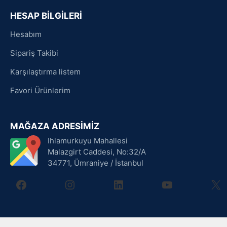
HESAP BİLGİLERİ
Hesabım
Sipariş Takibi
Karşılaştırma listem
Favori Ürünlerim
MAĞAZA ADRESİMİZ
Ihlamurkuyu Mahallesi
Malazgirt Caddesi, No:32/A
34771, Ümraniye / İstanbul
facebook
instagram
linkedin
youtube
X