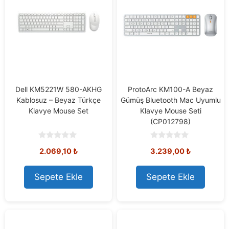
Dell KM5221W 580-AKHG
ProtoArc KM100-A Beyaz
Kablosuz – Beyaz Türkçe
Gümüş Bluetooth Mac Uyumlu
Klavye Mouse Set
Klavye Mouse Seti
(CP012798)
0
0
2.069,10
₺
3.239,00
₺
o
o
u
u
t
t
o
o
Sepete Ekle
Sepete Ekle
f
f
5
5