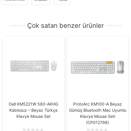
e-
posta
adresinizi
Çok satan benzer ürünler
girin.
Dell KM5221W 580-AKHG
ProtoArc KM100-A Beyaz
Kablosuz – Beyaz Türkçe
Gümüş Bluetooth Mac Uyumlu
Klavye Mouse Set
Klavye Mouse Seti
(CP012798)