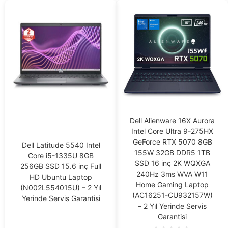
Dell Alienware 16X Aurora
Intel Core Ultra 9-275HX
GeForce RTX 5070 8GB
Dell Latitude 5540 Intel
155W 32GB DDR5 1TB
Core i5-1335U 8GB
SSD 16 inç 2K WQXGA
256GB SSD 15.6 inç Full
240Hz 3ms WVA W11
HD Ubuntu Laptop
Home Gaming Laptop
(N002L554015U) – 2 Yıl
(AC16251-CU932157W)
Yerinde Servis Garantisi
– 2 Yıl Yerinde Servis
Garantisi