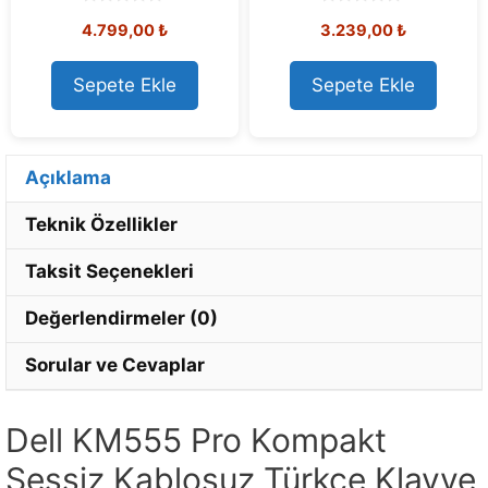
0
0
4.799,00
₺
3.239,00
₺
o
o
u
u
t
t
o
o
Sepete Ekle
Sepete Ekle
f
f
5
5
Açıklama
Teknik Özellikler
Taksit Seçenekleri
Değerlendirmeler (0)
Sorular ve Cevaplar
Dell KM555 Pro Kompakt
Sessiz Kablosuz Türkçe Klavye