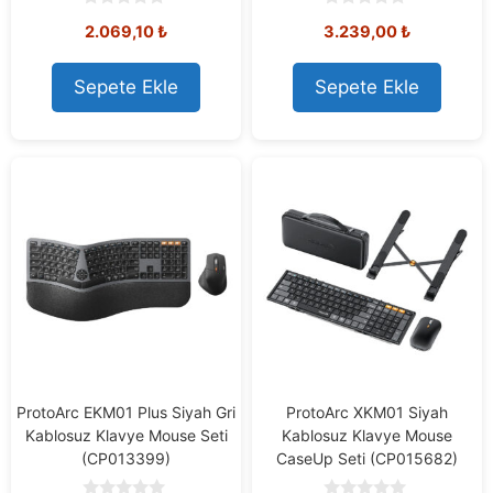
0
0
2.069,10
₺
3.239,00
₺
o
o
u
u
t
t
o
o
Sepete Ekle
Sepete Ekle
f
f
5
5
ProtoArc EKM01 Plus Siyah Gri
ProtoArc XKM01 Siyah
Kablosuz Klavye Mouse Seti
Kablosuz Klavye Mouse
(CP013399)
CaseUp Seti (CP015682)