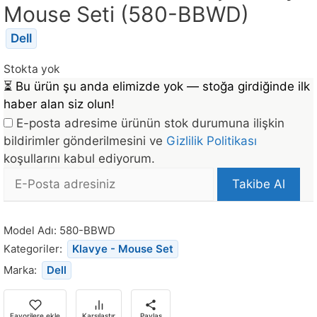
Mouse Seti (580-BBWD)
Dell
Stokta yok
⏳
Bu ürün şu anda elimizde yok — stoğa girdiğinde ilk
haber alan siz olun!
E-posta adresime ürünün stok durumuna ilişkin
bildirimler gönderilmesini ve
Gizlilik Politikası
koşullarını kabul ediyorum.
E-
Takibe Al
posta
Bu
Adresi
ürün
Model Adı:
580-BBWD
stoğa
Kategoriler:
Klavye - Mouse Set
döndüğünde
Marka:
Dell
bildirim
almak
için
Favorilere ekle
Karşılaştır
Paylaş