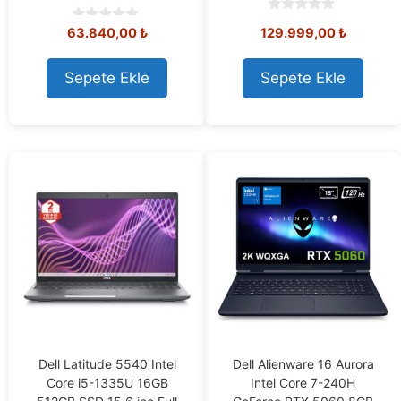
0
63.840,00
₺
129.999,00
₺
0
o
o
u
u
t
t
o
Sepete Ekle
Sepete Ekle
o
f
f
5
5
Dell Latitude 5540 Intel
Dell Alienware 16 Aurora
Core i5-1335U 16GB
Intel Core 7-240H