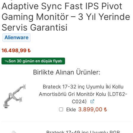
Adaptive Sync Fast IPS Pivot
Gaming Monitör – 3 Yıl Yerinde
Servis Garantisi
Alienware
16.498,99
₺
Son 30 günün en düşük fiyatı
Birlikte Alınan Ürünler:
Brateck 17-32 inç Uyumlu İki Kollu
Amortisörlü Gri Monitör Kolu (LDT62-
C024)
3.899,00
₺
Ekle
Brateck 17-49 inç Uyumlu RGB