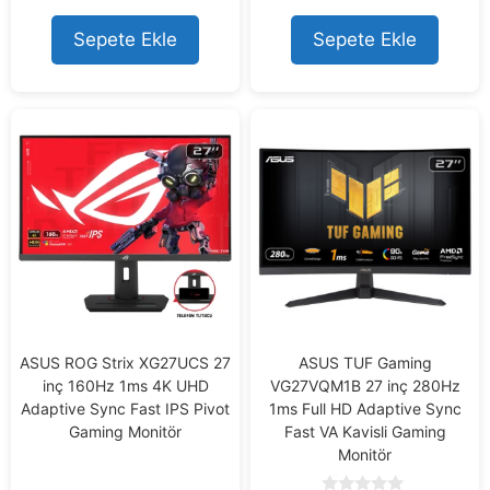
f
5
Sepete Ekle
Sepete Ekle
ASUS ROG Strix XG27UCS 27
ASUS TUF Gaming
inç 160Hz 1ms 4K UHD
VG27VQM1B 27 inç 280Hz
Adaptive Sync Fast IPS Pivot
1ms Full HD Adaptive Sync
Gaming Monitör
Fast VA Kavisli Gaming
Monitör