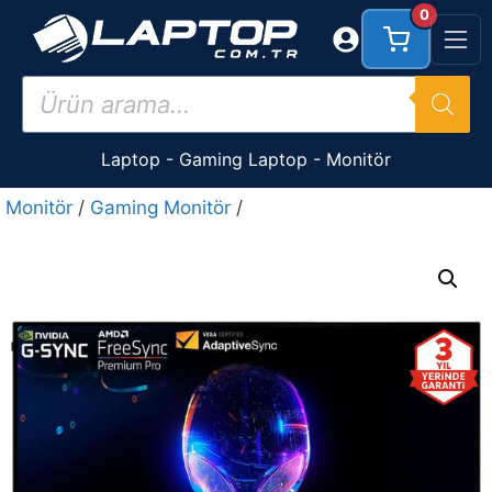
İçeriğe
0
atla
Products
search
Laptop
-
Gaming Laptop
-
Monitör
Monitör
/
Gaming Monitör
/