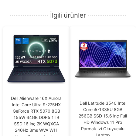
İlgili ürünler
Dell Alienware 16X Aurora
Dell Latitude 3540 Intel
Intel Core Ultra 9-275HX
Core i5-1335U 8GB
GeForce RTX 5070 8GB
256GB SSD 15.6 inç Full
155W 64GB DDR5 1TB
HD Windows 11 Pro
SSD 16 inç 2K WQXGA
Parmak İzi Okuyuculu
240Hz 3ms WVA W11
Laptop