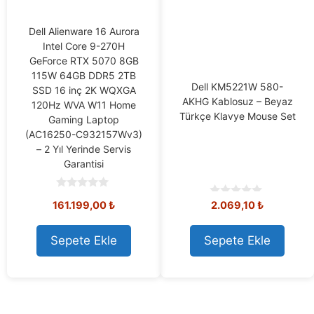
Dell Alienware 16 Aurora
Intel Core 9-270H
GeForce RTX 5070 8GB
115W 64GB DDR5 2TB
Dell KM5221W 580-
SSD 16 inç 2K WQXGA
AKHG Kablosuz – Beyaz
120Hz WVA W11 Home
Türkçe Klavye Mouse Set
Gaming Laptop
(AC16250-C932157Wv3)
– 2 Yıl Yerinde Servis
Garantisi
0
161.199,00
₺
2.069,10
₺
0
o
o
u
u
t
t
o
Sepete Ekle
Sepete Ekle
o
f
f
5
5