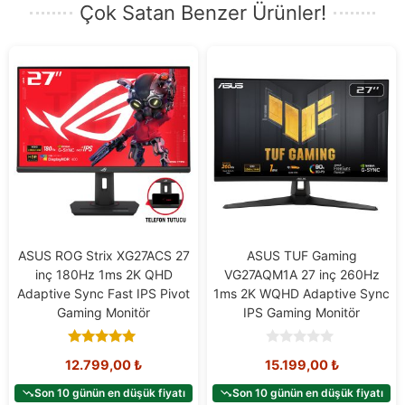
Çok Satan Benzer Ürünler!
ASUS ROG Strix XG27ACS 27
ASUS TUF Gaming
inç 180Hz 1ms 2K QHD
VG27AQM1A 27 inç 260Hz
Adaptive Sync Fast IPS Pivot
1ms 2K WQHD Adaptive Sync
Gaming Monitör
IPS Gaming Monitör
5.00
0
12.799,00
₺
15.199,00
₺
out of 5
o
u
t
Son 10 günün en düşük fiyatı
Son 10 günün en düşük fiyatı
o