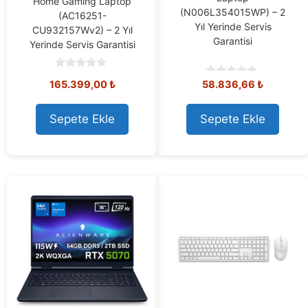
Home Gaming Laptop
(N006L354015WP) – 2
(AC16251-
Yıl Yerinde Servis
CU932157Wv2) – 2 Yıl
Garantisi
Yerinde Servis Garantisi
0
165.399,00
₺
58.836,66
₺
0
o
o
u
u
t
t
o
Sepete Ekle
Sepete Ekle
o
f
f
5
5