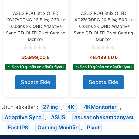
ASUS ROG Strix OLED
ASUS ROG Strix OLED
XG27ACDNG 26.5 inç 360Hz
XG27AQDPG 26.5 inç 500Hz
0.03ms 2K QHD Adaptive
0.03ms 2K QHD Adaptive
Sync QD-OLED Pivot Gaming
Sync QD-OLED Pivot Gaming
Monitör
Monitör
0
0
35.999,00
₺
48.499,00
₺
o
o
u
u
t
t
Son 10 günün en düşük fiyatı
Son 10 günün en düşük fiyatı
o
o
f
f
5
5
Sepete Ekle
Sepete Ekle
Ürün etiketleri:
27 inç
,
4K
,
4KMonitorler
,
Adaptive Sync
,
ASUS
,
asusadobekampanyası
,
Fast IPS
,
Gaming Monitör
,
Pivot