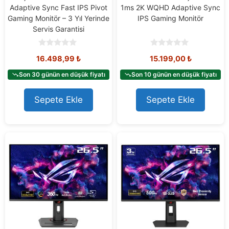
Adaptive Sync Fast IPS Pivot
1ms 2K WQHD Adaptive Sync
Gaming Monitör – 3 Yıl Yerinde
IPS Gaming Monitör
Servis Garantisi
0
0
16.498,99
₺
15.199,00
₺
o
o
u
u
t
t
Son 30 günün en düşük fiyatı
Son 10 günün en düşük fiyatı
o
o
f
f
5
5
Sepete Ekle
Sepete Ekle