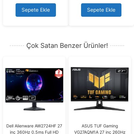
t
o
Sepete Ekle
Sepete Ekle
f
5
Çok Satan Benzer Ürünler!
Dell Alienware AW2724HF 27
ASUS TUF Gaming
inç 360Hz 0.5ms Full HD
VG27AQM1A 27 inç 260Hz