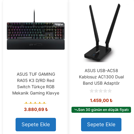
ASUS USB-AC58
ASUS TUF GAMING
Kablosuz AC1300 Dual
RA05 K3 D/RD Red
Band USB Adaptör
Switch Türkçe RGB
Mekanik Gaming Klavye
0
1.459,00
₺
o
u
3.880,69
₺
t
Son 30 günün en düşük fiyatı
5.00
o
out of 5
f
5
Sepete Ekle
Sepete Ekle