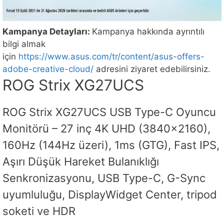
Kampanya Detayları:
Kampanya hakkında ayrıntılı
bilgi almak
için
https://www.asus.com/tr/content/asus-offers-
adobe-creative-cloud/
adresini ziyaret edebilirsiniz.
ROG Strix XG27UCS
ROG Strix XG27UCS USB Type-C Oyuncu
Monitörü – 27 inç 4K UHD (3840×2160),
160Hz (144Hz üzeri), 1ms (GTG), Fast IPS,
Aşırı Düşük Hareket Bulanıklığı
Senkronizasyonu, USB Type-C, G-Sync
uyumluluğu, DisplayWidget Center, tripod
soketi ve HDR