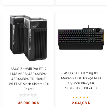
ASUS ZenWifi Pro ET12
ASUS TUF Gaming K1
1148MBPS-4804MBPS-
Mekanik Hisli Türkçe RGB
4804MBPS TRI-BANT
Oyuncu Klavyesi
Wi-Fi 6E Mesh Sistemi(2’li
90MP01X0-BKYA00
Paket)
0
35.999,00
₺
2.041,98
₺
o
5.00
u
out of 5