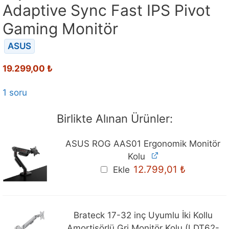
Adaptive Sync Fast IPS Pivot
Gaming Monitör
ASUS
19.299,00
₺
1 soru
Birlikte Alınan Ürünler:
ASUS ROG AAS01 Ergonomik Monitör
Kolu
12.799,01
₺
Ekle
Brateck 17-32 inç Uyumlu İki Kollu
Amortisörlü Gri Monitör Kolu (LDT62-