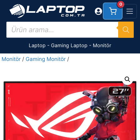
İçeriğe
0
atla
Products
search
Laptop
-
Gaming Laptop
-
Monitör
Monitör
/
Gaming Monitör
/